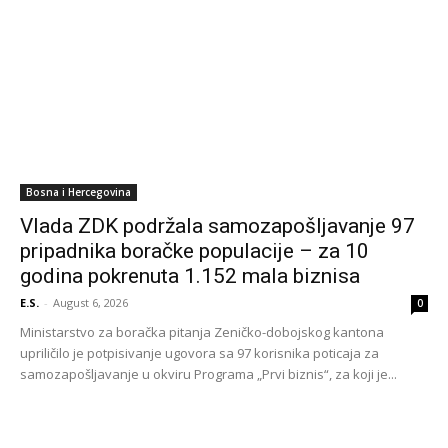
Bosna i Hercegovina
Vlada ZDK podržala samozapošljavanje 97
pripadnika boračke populacije – za 10
godina pokrenuta 1.152 mala biznisa
E.S.
-
August 6, 2026
0
Ministarstvo za boračka pitanja Zeničko-dobojskog kantona
upriličilo je potpisivanje ugovora sa 97 korisnika poticaja za
samozapošljavanje u okviru Programa „Prvi biznis“, za koji je...