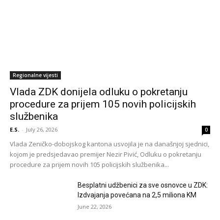
Regionalne vijesti
Vlada ZDK donijela odluku o pokretanju
procedure za prijem 105 novih policijskih
službenika
E.S.
-
July 26, 2026
0
Vlada Zeničko-dobojskog kantona usvojila je na današnjoj sjednici,
kojom je predsjedavao premijer Nezir Pivić, Odluku o pokretanju
procedure za prijem novih 105 policijskih službenika...
Besplatni udžbenici za sve osnovce u ZDK:
Izdvajanja povećana na 2,5 miliona KM
June 22, 2026