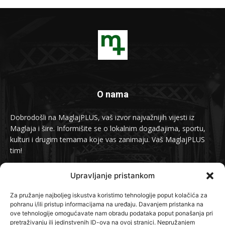
O nama
Dobrodošli na MaglajPLUS, vaš izvor najvažnijih vijesti iz
Maglaja i šire. Informišite se o lokalnim događajima, sportu,
kulturi i drugim temama koje vas zanimaju. Vaš MaglajPLUS
tim!
Kontakt:
info@maglajplus.ba
Upravljanje pristankom
Za pružanje najboljeg iskustva koristimo tehnologije poput kolačića za
pohranu i/ili pristup informacijama na uređaju. Davanjem pristanka na
Pratite nas na
ove tehnologije omogućavate nam obradu podataka poput ponašanja pri
pretraživanju ili jedinstvenih ID-ova na ovoj stranici. Nepružanjem