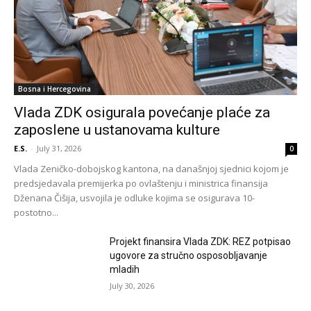
Bosna i Hercegovina
Vlada ZDK osigurala povećanje plaće za
zaposlene u ustanovama kulture
E.S.
-
July 31, 2026
0
Vlada Zeničko-dobojskog kantona, na današnjoj sjednici kojom je
predsjedavala premijerka po ovlaštenju i ministrica finansija
Dženana Čišija, usvojila je odluke kojima se osigurava 10-
postotno...
Projekt finansira Vlada ZDK: REZ potpisao
ugovore za stručno osposobljavanje
mladih
July 30, 2026