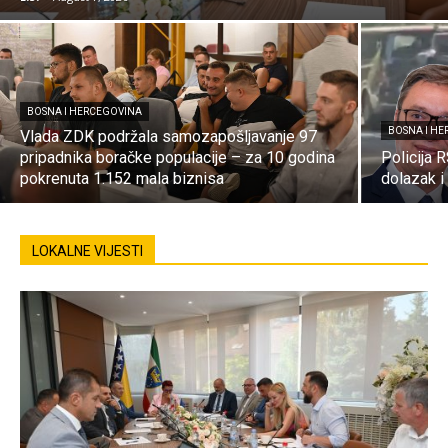
BOSNA I HERCEGOVINA
BOSNA I H
Vlada ZDK podržala samozapošljavanje 97
pripadnika boračke populacije – za 10 godina
Policija 
pokrenuta 1.152 mala biznisa
dolazak i
LOKALNE VIJESTI