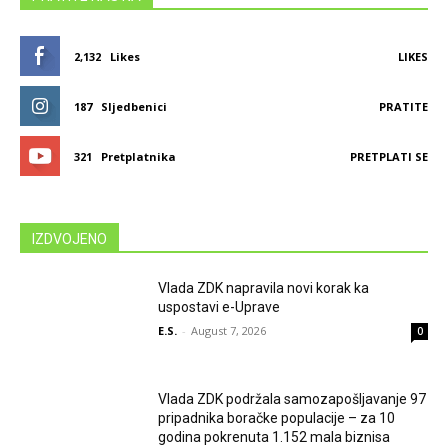
2,132
Likes
LIKES
187
Sljedbenici
PRATITE
321
Pretplatnika
PRETPLATI SE
IZDVOJENO
Vlada ZDK napravila novi korak ka
uspostavi e-Uprave
E.S.
-
August 7, 2026
0
Vlada ZDK podržala samozapošljavanje 97
pripadnika boračke populacije – za 10
godina pokrenuta 1.152 mala biznisa