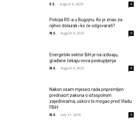
E.S.
-
August 6, 2026
0
Policija RS-a u Bugojnu: Ko je znao za
njihov dolazak i ko će odgovarati?
N.S.
-
August 4, 2026
0
Energetski sektor BiH je na izdisaju,
građane čekaju nova poskupljenja
N.S.
-
August 4, 2026
0
Nakon osam mjeseci rada pripremljen
prednacrt zakona o istospolnim
zajednicama, uskoro bi mogao pred Vladu
FBiH
N.S.
-
July 31, 2026
0