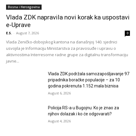
Bosna i Hercegovina
Vlada ZDK napravila novi korak ka uspostavi
e-Uprave
E.S.
-
August 7, 2026
0
Vlada Zeničko-dobojskog kantona na današnjoj 140. sjednici
usvojila je Informaciju Ministarstva za pravosuđe i upravu o
aktivnostima Interresorne radne grupe za digitalnu transformaciju
javne...
Vlada ZDK podržala samozapošljavanje 97
pripadnika boračke populacije – za 10
godina pokrenuta 1.152 mala biznisa
August 6, 2026
Policija RS-a u Bugojnu: Ko je znao za
njihov dolazak i ko će odgovarati?
August 4, 2026