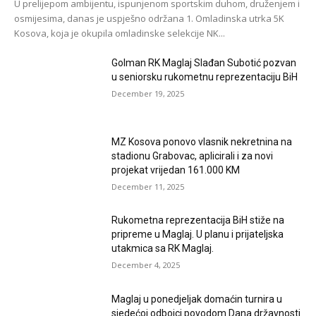
U prelijepom ambijentu, ispunjenom sportskim duhom, druženjem i
osmijesima, danas je uspješno održana 1. Omladinska utrka 5K
Kosova, koja je okupila omladinske selekcije NK...
Golman RK Maglaj Slađan Subotić pozvan
u seniorsku rukometnu reprezentaciju BiH
December 19, 2025
MZ Kosova ponovo vlasnik nekretnina na
stadionu Grabovac, aplicirali i za novi
projekat vrijedan 161.000 KM
December 11, 2025
Rukometna reprezentacija BiH stiže na
pripreme u Maglaj. U planu i prijateljska
utakmica sa RK Maglaj.
December 4, 2025
Maglaj u ponedjeljak domaćin turnira u
sjedećoj odbojci povodom Dana državnosti