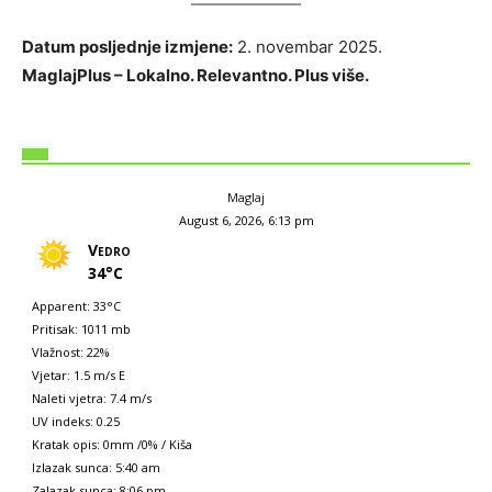
Datum posljednje izmjene:
2. novembar 2025.
MaglajPlus – Lokalno. Relevantno. Plus više.
Maglaj
August 6, 2026, 6:13 pm
Vedro
34°C
Apparent: 33°C
Pritisak: 1011 mb
Vlažnost: 22%
Vjetar: 1.5 m/s E
Naleti vjetra: 7.4 m/s
UV indeks: 0.25
Kratak opis:
0mm
/
0%
/
Kiša
Izlazak sunca: 5:40 am
Zalazak sunca: 8:06 pm