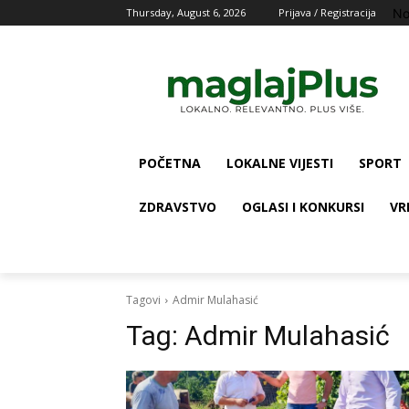
No
Thursday, August 6, 2026
Prijava / Registracija
POČETNA
LOKALNE VIJESTI
SPORT
ZDRAVSTVO
OGLASI I KONKURSI
VR
Tagovi
Admir Mulahasić
Tag:
Admir Mulahasić