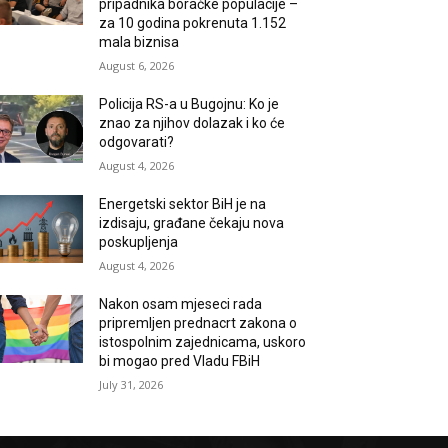
pripadnika boračke populacije –
za 10 godina pokrenuta 1.152
mala biznisa
August 6, 2026
Policija RS-a u Bugojnu: Ko je
znao za njihov dolazak i ko će
odgovarati?
August 4, 2026
Energetski sektor BiH je na
izdisaju, građane čekaju nova
poskupljenja
August 4, 2026
Nakon osam mjeseci rada
pripremljen prednacrt zakona o
istospolnim zajednicama, uskoro
bi mogao pred Vladu FBiH
July 31, 2026