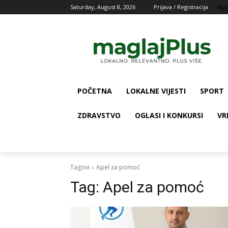
No
Saturday, August 8, 2026
Prijava / Registracija
POČETNA
LOKALNE VIJESTI
SPORT
ZDRAVSTVO
OGLASI I KONKURSI
VR
Tagovi
Apel za pomoć
Tag:
Apel za pomoć