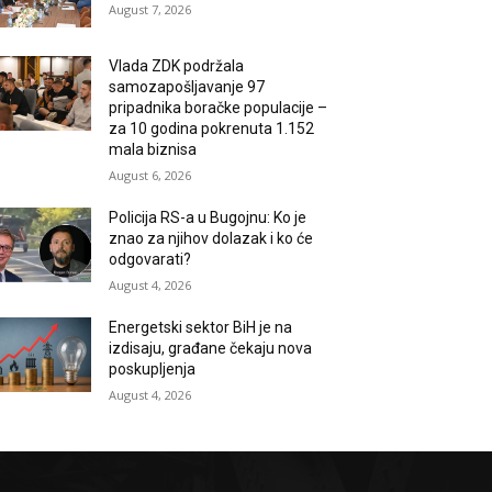
August 7, 2026
Vlada ZDK podržala
samozapošljavanje 97
pripadnika boračke populacije –
za 10 godina pokrenuta 1.152
mala biznisa
August 6, 2026
Policija RS-a u Bugojnu: Ko je
znao za njihov dolazak i ko će
odgovarati?
August 4, 2026
Energetski sektor BiH je na
izdisaju, građane čekaju nova
poskupljenja
August 4, 2026