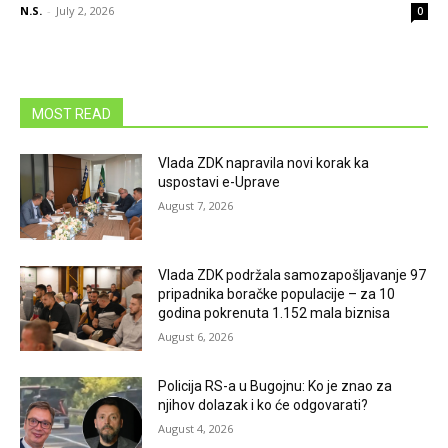
N.S.
-
July 2, 2026
0
MOST READ
Vlada ZDK napravila novi korak ka
uspostavi e-Uprave
August 7, 2026
Vlada ZDK podržala samozapošljavanje 97
pripadnika boračke populacije – za 10
godina pokrenuta 1.152 mala biznisa
August 6, 2026
Policija RS-a u Bugojnu: Ko je znao za
njihov dolazak i ko će odgovarati?
August 4, 2026