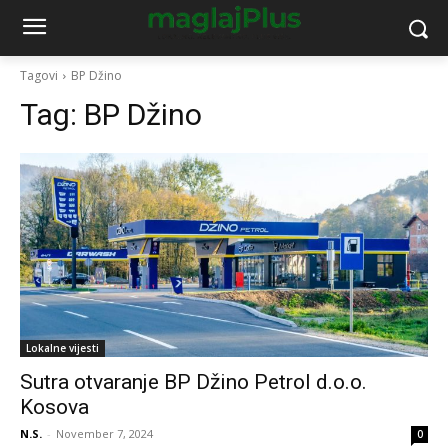
Tagovi
BP Džino
Tag:
BP Džino
Lokalne vijesti
Sutra otvaranje BP Džino Petrol d.o.o.
Kosova
N.S.
-
November 7, 2024
0