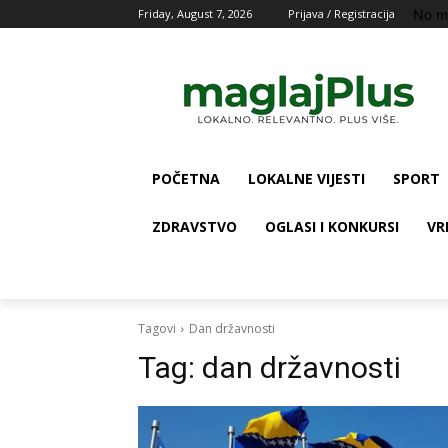
No m
Friday, August 7, 2026
Prijava / Registracija
POČETNA
LOKALNE VIJESTI
SPORT
ZDRAVSTVO
OGLASI I KONKURSI
VR
Tagovi
Dan državnosti
Tag:
dan državnosti