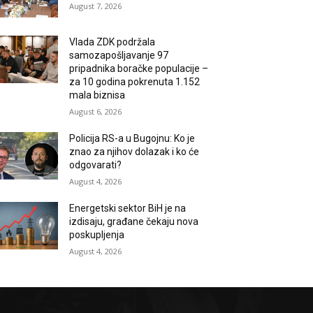
August 7, 2026
Vlada ZDK podržala
samozapošljavanje 97
pripadnika boračke populacije –
za 10 godina pokrenuta 1.152
mala biznisa
August 6, 2026
Policija RS-a u Bugojnu: Ko je
znao za njihov dolazak i ko će
odgovarati?
August 4, 2026
Energetski sektor BiH je na
izdisaju, građane čekaju nova
poskupljenja
August 4, 2026