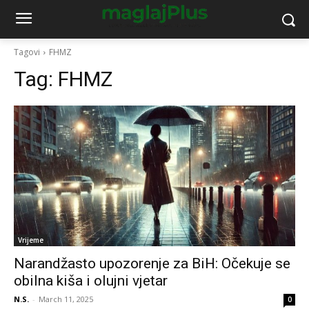
Tagovi
FHMZ
Tag:
FHMZ
Vrijeme
Narandžasto upozorenje za BiH: Očekuje se
obilna kiša i olujni vjetar
N.S.
-
March 11, 2025
0