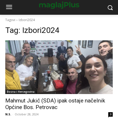
Tagovi
Izbori2024
Tag:
Izbori2024
Bosna i Hercegovina
Mahmut Jukić (SDA) ipak ostaje načelnik
Općine Bos. Petrovac
N.S.
-
October 28, 2024
0