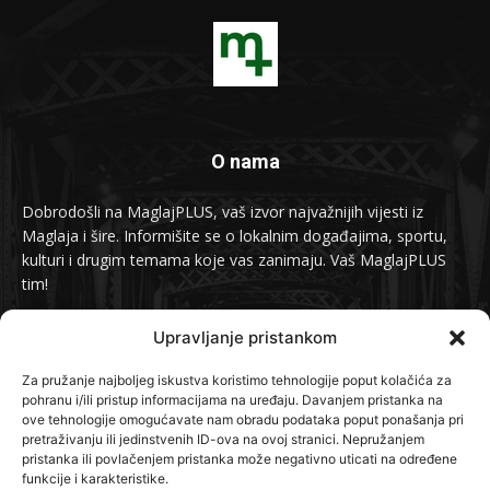
O nama
Dobrodošli na MaglajPLUS, vaš izvor najvažnijih vijesti iz
Maglaja i šire. Informišite se o lokalnim događajima, sportu,
kulturi i drugim temama koje vas zanimaju. Vaš MaglajPLUS
tim!
Kontakt:
info@maglajplus.ba
Upravljanje pristankom
Za pružanje najboljeg iskustva koristimo tehnologije poput kolačića za
pohranu i/ili pristup informacijama na uređaju. Davanjem pristanka na
Pratite nas na
ove tehnologije omogućavate nam obradu podataka poput ponašanja pri
pretraživanju ili jedinstvenih ID-ova na ovoj stranici. Nepružanjem
pristanka ili povlačenjem pristanka može negativno uticati na određene
funkcije i karakteristike.