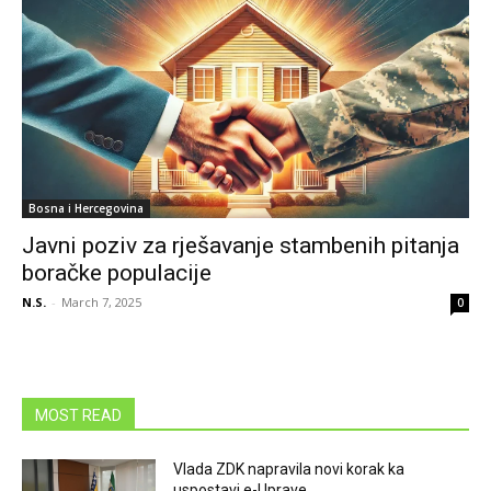
Bosna i Hercegovina
Javni poziv za rješavanje stambenih pitanja
boračke populacije
N.S.
-
March 7, 2025
0
MOST READ
Vlada ZDK napravila novi korak ka
uspostavi e-Uprave