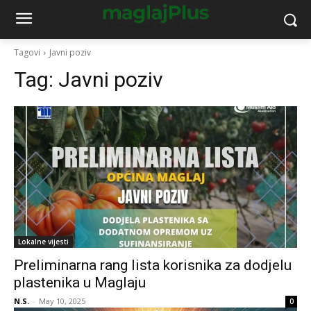
Tagovi
Javni poziv
Tag:
Javni poziv
Lokalne vijesti
Preliminarna rang lista korisnika za dodjelu
plastenika u Maglaju
N.S.
-
May 10, 2025
0