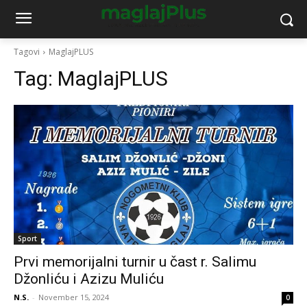
Tagovi
MaglajPLUS
Tag:
MaglajPLUS
Sport
Prvi memorijalni turnir u čast r. Salimu
Džonliću i Azizu Muliću
N.S.
-
November 15, 2024
0