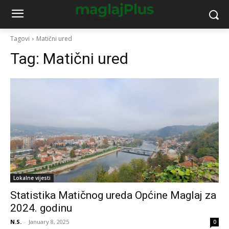
Tagovi
Matični ured
Tag:
Matični ured
Lokalne vijesti
Statistika Matičnog ureda Općine Maglaj za
2024. godinu
N.S.
-
January 8, 2025
0