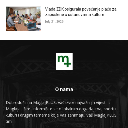
Vlada ZDK osigurala povećanje plaće za
zaposlene u ustanovama kulture
July 31, 2026
O nama
Dobrodošli na MaglajPLUS, vaš izvor najvažnijih vijesti iz
Maglaja i šire. Informišite se o lokalnim događajima, sportu,
kulturi i drugim temama koje vas zanimaju. Vaš MaglajPLUS
tim!