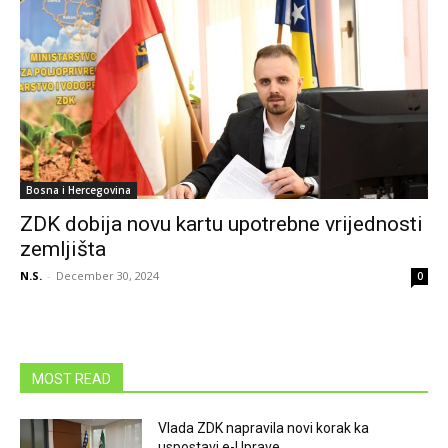
Bosna i Hercegovina
ZDK dobija novu kartu upotrebne vrijednosti
zemljišta
N.S.
-
December 30, 2024
0
MOST READ
Vlada ZDK napravila novi korak ka
uspostavi e-Uprave