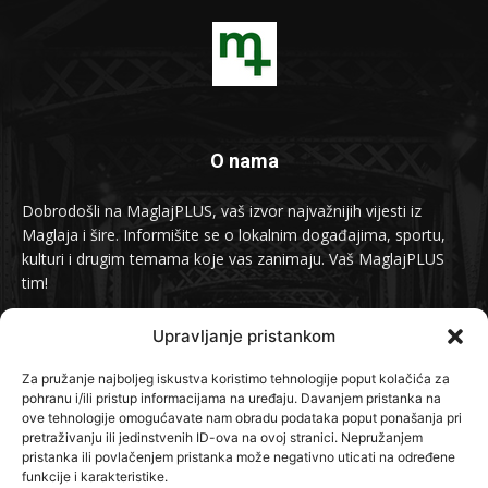
O nama
Dobrodošli na MaglajPLUS, vaš izvor najvažnijih vijesti iz
Maglaja i šire. Informišite se o lokalnim događajima, sportu,
kulturi i drugim temama koje vas zanimaju. Vaš MaglajPLUS
tim!
Kontakt:
info@maglajplus.ba
Upravljanje pristankom
Za pružanje najboljeg iskustva koristimo tehnologije poput kolačića za
pohranu i/ili pristup informacijama na uređaju. Davanjem pristanka na
Pratite nas na
ove tehnologije omogućavate nam obradu podataka poput ponašanja pri
pretraživanju ili jedinstvenih ID-ova na ovoj stranici. Nepružanjem
pristanka ili povlačenjem pristanka može negativno uticati na određene
funkcije i karakteristike.