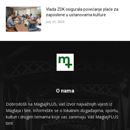
Vlada ZDK osigurala povećanje plaće za
zaposlene u ustanovama kulture
July 31, 2026
O nama
Dobrodošli na MaglajPLUS, vaš izvor najvažnijih vijesti iz
Maglaja i šire. Informišite se o lokalnim događajima, sportu,
kulturi i drugim temama koje vas zanimaju. Vaš MaglajPLUS
tim!