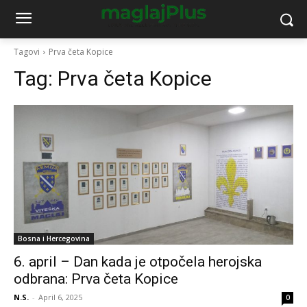
Tagovi
Prva četa Kopice
Tag:
Prva četa Kopice
Bosna i Hercegovina
6. april – Dan kada je otpočela herojska
odbrana: Prva četa Kopice
N.S.
-
April 6, 2025
0