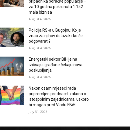
pripadnika boračke populacije –
za 10 godina pokrenuta 1.152
mala biznisa
August 6, 2026
Policija RS-a u Bugojnu: Ko je
znao za njihov dolazak i ko će
odgovarati?
August 4, 2026
Energetski sektor BiH je na
izdisaju, građane čekaju nova
poskupljenja
August 4, 2026
Nakon osam mjeseci rada
pripremljen prednacrt zakona o
istospolnim zajednicama, uskoro
bi mogao pred Vladu FBiH
July 31, 2026