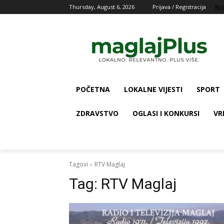
No
Thursday, August 6, 2026
Prijava / Registracija
POČETNA
LOKALNE VIJESTI
SPORT
ZDRAVSTVO
OGLASI I KONKURSI
VR
Tagovi
RTV Maglaj
Tag:
RTV Maglaj