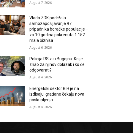
August 7, 2026
Vlada ZDK podržala
samozapošljavanje 97
pripadnika boračke populacije –
za 10 godina pokrenuta 1.152
mala biznisa
August 6, 2026
Policija RS-a u Bugojnu: Ko je
znao za njihov dolazak i ko će
odgovarati?
August 4, 2026
Energetski sektor BiH je na
izdisaju, građane čekaju nova
poskupljenja
August 4, 2026