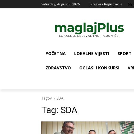
No
Saturday, August 8, 2026
Prijava / Registracija
POČETNA
LOKALNE VIJESTI
SPORT
ZDRAVSTVO
OGLASI I KONKURSI
VR
Tagovi
SDA
Tag:
SDA