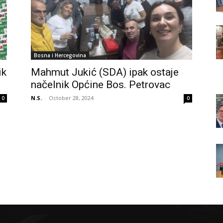
Bosna i Hercegovina
ik
Mahmut Jukić (SDA) ipak ostaje
načelnik Općine Bos. Petrovac
N.S.
-
October 28, 2024
0
0