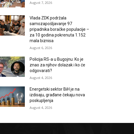
August 7, 2026
Vlada ZDK podržala
samozapošljavanje 97
pripadnika boračke populacije –
za 10 godina pokrenuta 1.152
mala biznisa
August 6, 2026
Policija RS-a u Bugojnu: Ko je
znao za njihov dolazak i ko će
odgovarati?
August 4, 2026
Energetski sektor BiH je na
izdisaju, građane čekaju nova
poskupljenja
August 4, 2026