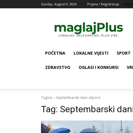
No 
Sunday, August 9, 2026
Prijava / Registracija
POČETNA
LOKALNE VIJESTI
SPORT
ZDRAVSTVO
OGLASI I KONKURSI
VR
Tagovi
Septembarski dani otpora
Tag:
Septembarski dani