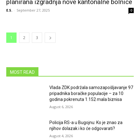
planirana izgradnja nove kantonalne bolnice
E.S.
-
September 27, 2025
0
1
2
3
MOST READ
Vlada ZDK podržala samozapošljavanje 97
pripadnika boračke populacije – za 10
godina pokrenuta 1.152 mala biznisa
August 6, 2026
Policija RS-a u Bugojnu: Ko je znao za
njihov dolazak i ko će odgovarati?
August 4, 2026