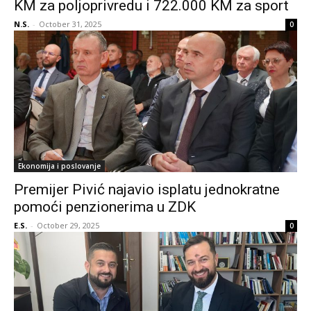
KM za poljoprivredu i 722.000 KM za sport
N.S.
-
October 31, 2025
0
Ekonomija i poslovanje
Premijer Pivić najavio isplatu jednokratne
pomoći penzionerima u ZDK
E.S.
-
October 29, 2025
0