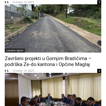
E.S.
-
October 15, 2025
0
Lokalne vijesti
Završeni projekti u Gornjim Bradićima –
podrška Ze-do kantona i Općine Maglaj
E.S.
-
October 13, 2025
0