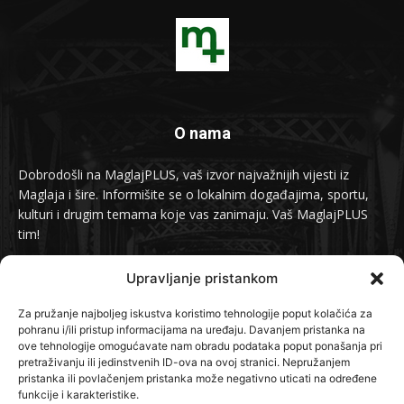
O nama
Dobrodošli na MaglajPLUS, vaš izvor najvažnijih vijesti iz
Maglaja i šire. Informišite se o lokalnim događajima, sportu,
kulturi i drugim temama koje vas zanimaju. Vaš MaglajPLUS
tim!
Kontakt:
info@maglajplus.ba
Upravljanje pristankom
Za pružanje najboljeg iskustva koristimo tehnologije poput kolačića za
pohranu i/ili pristup informacijama na uređaju. Davanjem pristanka na
Pratite nas na
ove tehnologije omogućavate nam obradu podataka poput ponašanja pri
pretraživanju ili jedinstvenih ID-ova na ovoj stranici. Nepružanjem
pristanka ili povlačenjem pristanka može negativno uticati na određene
funkcije i karakteristike.