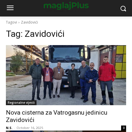
Tagovi
Zavidovići
Tag:
Zavidovići
Regionalne vijesti
Nova cisterna za Vatrogasnu jedinicu
Zavidovići
N.S.
-
October 16, 2025
0