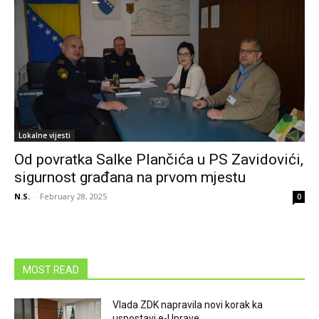
Lokalne vijesti
Od povratka Salke Plančića u PS Zavidovići,
sigurnost građana na prvom mjestu
N.S.
-
February 28, 2025
0
MOST READ
Vlada ZDK napravila novi korak ka
uspostavi e-Uprave