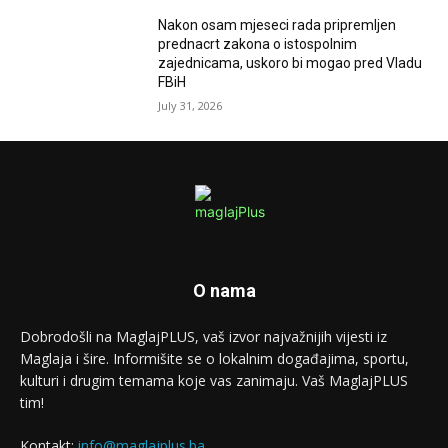
Nakon osam mjeseci rada pripremljen
prednacrt zakona o istospolnim
zajednicama, uskoro bi mogao pred Vladu
FBiH
July 31, 2026
O nama
Dobrodošli na MaglajPLUS, vaš izvor najvažnijih vijesti iz
Maglaja i šire. Informišite se o lokalnim događajima, sportu,
kulturi i drugim temama koje vas zanimaju. Vaš MaglajPLUS
tim!
Kontakt:
info@maglajplus.ba