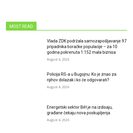
MOST READ
Vlada ZDK podržala samozapošljavanje 97
pripadnika boračke populacije – za 10
godina pokrenuta 1.152 mala biznisa
August 6, 2026
Policija RS-a u Bugojnu: Ko je znao za
njihov dolazak i ko će odgovarati?
August 4, 2026
Energetski sektor BiH je na izdisaju,
građane čekaju nova poskupljenja
August 4, 2026