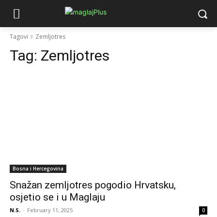
Tagovi
Zemljotres
Tag:
Zemljotres
Bosna i Hercegovina
Snažan zemljotres pogodio Hrvatsku,
osjetio se i u Maglaju
N.S.
-
February 11, 2025
0