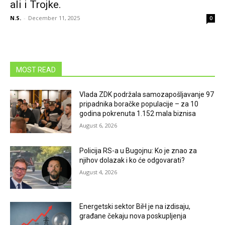
ali i Trojke.
N.S.
-
December 11, 2025
0
MOST READ
Vlada ZDK podržala samozapošljavanje 97
pripadnika boračke populacije – za 10
godina pokrenuta 1.152 mala biznisa
August 6, 2026
Policija RS-a u Bugojnu: Ko je znao za
njihov dolazak i ko će odgovarati?
August 4, 2026
Energetski sektor BiH je na izdisaju,
građane čekaju nova poskupljenja