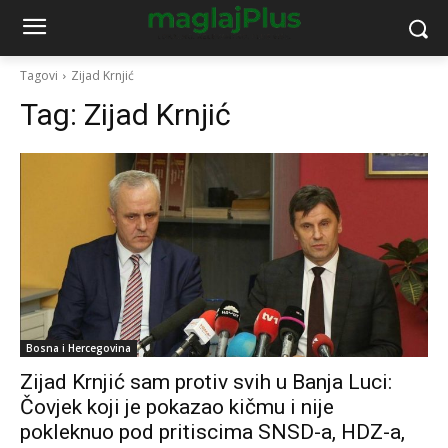
Tagovi
Zijad Krnjić
Tag:
Zijad Krnjić
Bosna i Hercegovina
Zijad Krnjić sam protiv svih u Banja Luci:
Čovjek koji je pokazao kičmu i nije
pokleknuo pod pritiscima SNSD-a, HDZ-a,