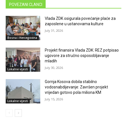
POVEZANI CLANCI
Vlada ZDK osigurala povećanje plaće za
zaposlene u ustanovama kulture
July 31, 2026
Bosna i Hercegovina
Projekt finansira Vlada ZDK: REZ potpisao
ugovore za stručno osposobljavanje
mladih
July 30, 2026
Lokalne vijesti
Gornja Kosova dobila stabilno
vodosnabdijevanje: Završen projekt
vrijedan gotovo pola miliona KM
July 15, 2026
Lokalne vijesti