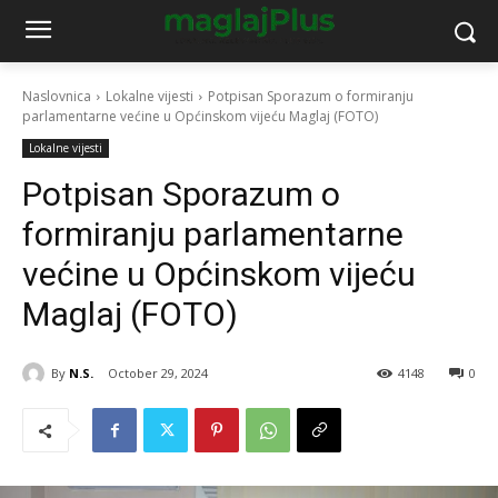
Naslovnica
Lokalne vijesti
Potpisan Sporazum o formiranju
parlamentarne većine u Općinskom vijeću Maglaj (FOTO)
Lokalne vijesti
Potpisan Sporazum o
formiranju parlamentarne
većine u Općinskom vijeću
Maglaj (FOTO)
By
N.S.
October 29, 2024
4148
0