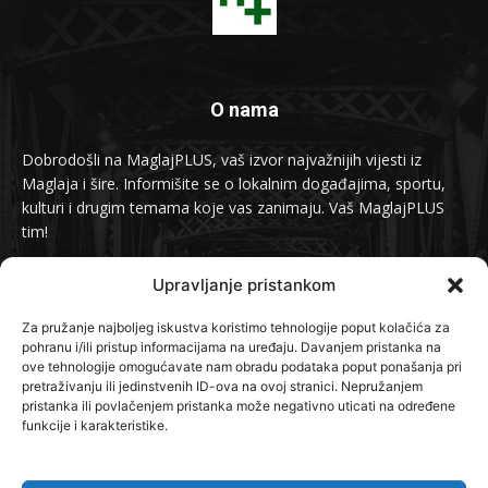
O nama
Dobrodošli na MaglajPLUS, vaš izvor najvažnijih vijesti iz
Maglaja i šire. Informišite se o lokalnim događajima, sportu,
kulturi i drugim temama koje vas zanimaju. Vaš MaglajPLUS
tim!
Kontakt:
info@maglajplus.ba
Upravljanje pristankom
Za pružanje najboljeg iskustva koristimo tehnologije poput kolačića za
pohranu i/ili pristup informacijama na uređaju. Davanjem pristanka na
Pratite nas na
ove tehnologije omogućavate nam obradu podataka poput ponašanja pri
pretraživanju ili jedinstvenih ID-ova na ovoj stranici. Nepružanjem
pristanka ili povlačenjem pristanka može negativno uticati na određene
funkcije i karakteristike.