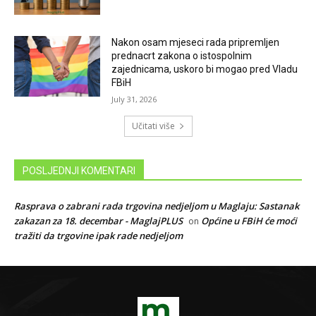
Nakon osam mjeseci rada pripremljen
prednacrt zakona o istospolnim
zajednicama, uskoro bi mogao pred Vladu
FBiH
July 31, 2026
Učitati više
POSLJEDNJI KOMENTARI
Rasprava o zabrani rada trgovina nedjeljom u Maglaju: Sastanak
zakazan za 18. decembar - MaglajPLUS
Općine u FBiH će moći
on
tražiti da trgovine ipak rade nedjeljom