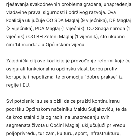
rješavanja svakodnevnih problema građana, unapređenja
vladavine prava, sigurnosti i održivog razvoja. Ova
koalicija uključuje OO SDA Maglaj (9 vijećnika), DF Maglaj
(2 vijećnika), PDA Maglaj (1 vijećnik), OO Snaga naroda (1
vijećnik) i OO BH Zeleni Maglaj (1 vijećnik), što ukupno
čini 14 mandata u Općinskom vijeću.
Zajednički cilj ove koalicije je provođenje reformi koje će
osigurati funkcionalnu općinsku vlast, borbu protiv
korupcije i nepotizma, te promociju “dobre prakse” iz
regije i EU.
Svi potpisnici su se složili da će pružiti kontinuiranu
podršku Općinskom načelniku Maidu Suljakoviću, te da
će kroz stalni dijalog raditi na unapređenju svih
segmenata života u Općini Maglaj, uključujući privredu,
poljoprivredu, turizam, kulturu, sport, infrastrukturu,