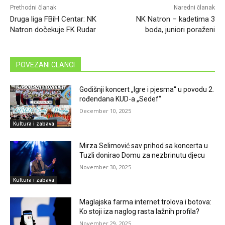
Prethodni članak
Naredni članak
Druga liga FBiH Centar: NK
NK Natron – kadetima 3
Natron dočekuje FK Rudar
boda, juniori poraženi
POVEZANI CLANCI
Godišnji koncert „Igre i pjesma“ u povodu 2.
rođendana KUD-a „Sedef“
December 10, 2025
Kultura i zabava
Mirza Selimović sav prihod sa koncerta u
Tuzli donirao Domu za nezbrinutu djecu
November 30, 2025
Kultura i zabava
Maglajska farma internet trolova i botova:
Ko stoji iza naglog rasta lažnih profila?
November 29, 2025