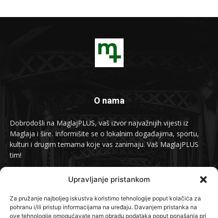
O nama
Dobrodošli na MaglajPLUS, vaš izvor najvažnijih vijesti iz
Maglaja i šire. Informišite se o lokalnim događajima, sportu,
kulturi i drugim temama koje vas zanimaju. Vaš MaglajPLUS
tim!
Kontakt:
info@maglajplus.ba
Upravljanje pristankom
Za pružanje najboljeg iskustva koristimo tehnologije poput kolačića za
pohranu i/ili pristup informacijama na uređaju. Davanjem pristanka na
Pratite nas na
ove tehnologije omogućavate nam obradu podataka poput ponašanja pri