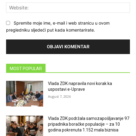
Web
Spremite moje ime, e-mail i web stranicu u ovom
pregledniku sljedeći put kada komentarirate.
MOST POPULAR
Vlada ZDK napravila novi korak ka
uspostavi e-Uprave
August 7, 2026
Vlada ZDK podržala samozapošljavanje 97
pripadnika boračke populacije – za 10
godina pokrenuta 1.152 mala biznisa