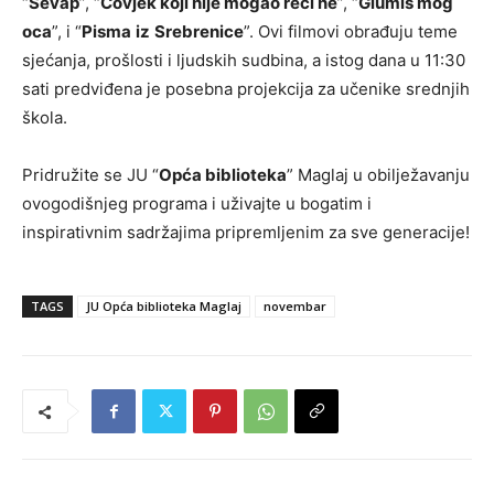
“
Sevap
”, “
Čovjek koji nije mogao reći ne
”, “
Glumiš mog
oca
”, i “
Pisma
iz
Srebrenice
”. Ovi filmovi obrađuju teme
sjećanja, prošlosti i ljudskih sudbina, a istog dana u 11:30
sati predviđena je posebna projekcija za učenike srednjih
škola.
Pridružite se JU “
Opća biblioteka
” Maglaj u obilježavanju
ovogodišnjeg programa i uživajte u bogatim i
inspirativnim sadržajima pripremljenim za sve generacije!
TAGS
JU Opća biblioteka Maglaj
novembar