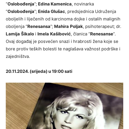
“
Oslobođenja
”;
Edina Kamenica
, novinarka
“
Oslobođenja
”;
Enida Glušac
, predsjednica Udruženja
oboljelih i liječenih od karcinoma dojke i ostalih malignih
oboljenja “
Renesansa
”;
Mahira
Poljak
, psihoterapeut; dr.
Lamija
Šikalo
i
Imela
Kašibović
, članica “
Renesanse
”.
Ovaj događaj je posvećen snazi i hrabrosti žena koje se
bore protiv teških bolesti te naglašava važnost podrške i
zajedništva.
20.11.2024. (srijeda) u 19:00 sati