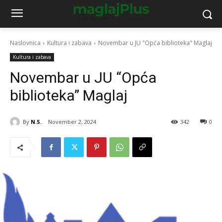
Naslovnica
Kultura i zabava
Novembar u JU "Opća biblioteka" Maglaj
Kultura i zabava
Novembar u JU “Opća
biblioteka” Maglaj
By
N.S.
November 2, 2024
342
0