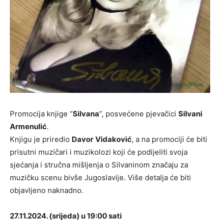
Promocija knjige “
Silvana
”, posvećene pjevačici
Silvani
Armenulić
.
Knjigu je priredio
Davor
Vidaković
, a na promociji će biti
prisutni muzičari i muzikolozi koji će podijeliti svoja
sjećanja i stručna mišljenja o Silvaninom značaju za
muzičku scenu bivše Jugoslavije. Više detalja će biti
objavljeno naknadno.
27.11.2024. (srijeda) u 19:00 sati