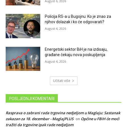
August 6, 2026
Policija RS-a u Bugojnu: Ko je znao za
njihov dolazak i ko će odgovarati?
August 4, 2026
Energetski sektor BiH je na izdisaju,
građane čekaju nova poskupljenja
August 4, 2026
Učitati više
POSLJEDNJI KOMENTARI
Rasprava o zabrani rada trgovina nedjeljom u Maglaju: Sastanak
zakazan za 18. decembar - MaglajPLUS
Općine u FBiH će moći
on
tražiti da trgovine ipak rade nedjeljom