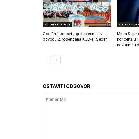
Kultura i zabava
Kultura i za
Godišnji koncert „Igre i pjesma“ u
Mirza Selimo
povodu 2. rođendana KUD-a „Sedef“
koncerta u 
nezbrinutu 
OSTAVITI ODGOVOR