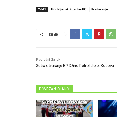
TAGS
Hfz. Nijaz ef. Aganhodžić
Predavanje
Dijeliti
Prethodni članak
Sutra otvaranje BP Džino Petrol d.o.o. Kosova
POVEZANI CLANCI