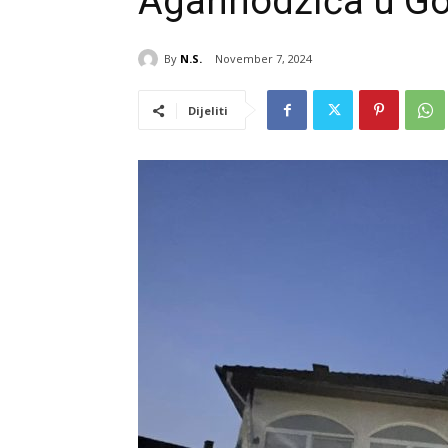
Aganhodžića u Go
By
N.S.
November 7, 2024
Dijeliti