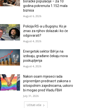
boračke populacije – za 10
godina pokrenuta 1.152 mala
biznisa
August 6, 2026
Policija RS-a u Bugojnu: Ko je
znao za njihov dolazak i ko će
odgovarati?
August 4, 2026
Energetski sektor BiH je na
izdisaju, građane čekaju nova
poskupljenja
August 4, 2026
Nakon osam mjeseci rada
pripremljen prednacrt zakona o
istospolnim zajednicama, uskoro
bi mogao pred Vladu FBiH
July 31, 2026
Učitati više