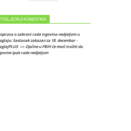
POSLJEDNJI KOMENTARI
sprava o zabrani rada trgovina nedjeljom u
glaju: Sastanak zakazan za 18. decembar -
aglajPLUS
Općine u FBiH će moći tražiti da
on
govine ipak rade nedjeljom