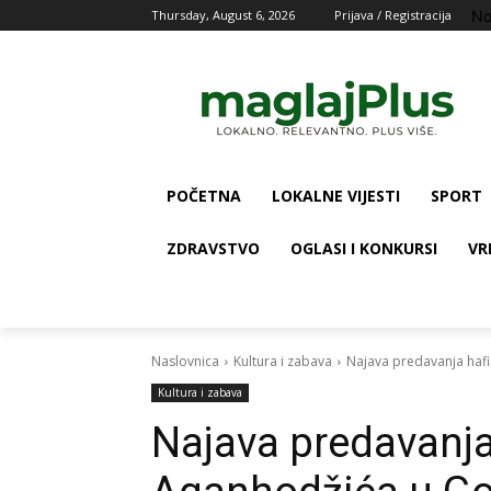
No
Thursday, August 6, 2026
Prijava / Registracija
POČETNA
LOKALNE VIJESTI
SPORT
ZDRAVSTVO
OGLASI I KONKURSI
VR
Naslovnica
Kultura i zabava
Najava predavanja hafi
Kultura i zabava
Najava predavanja 