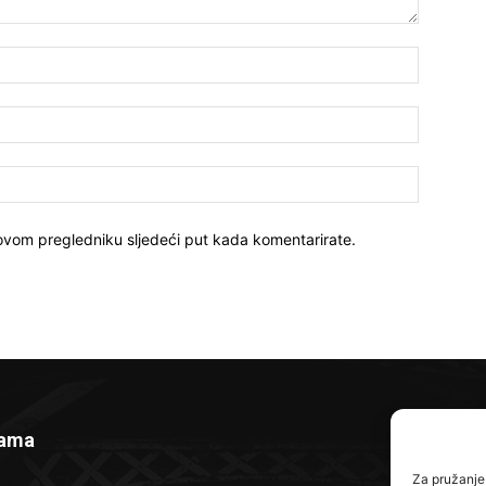
Ime:*
E-
mail:*
Website:
 ovom pregledniku sljedeći put kada komentarirate.
nama
P
Za pružanje 