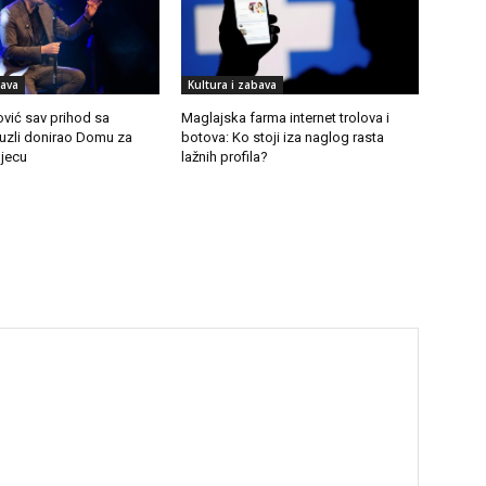
bava
Kultura i zabava
vić sav prihod sa
Maglajska farma internet trolova i
Tuzli donirao Domu za
botova: Ko stoji iza naglog rasta
djecu
lažnih profila?