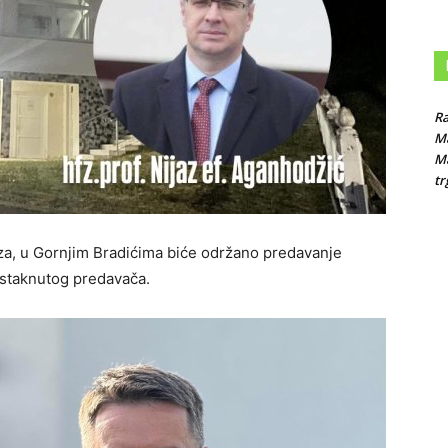
Ra
Ma
M
tr
aza, u Gornjim Bradićima biće održano predavanje
 istaknutog predavača.