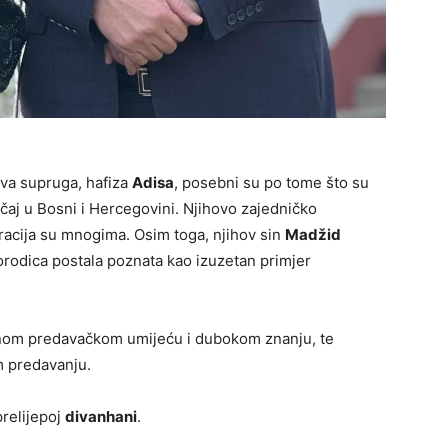
va supruga, hafiza
Adisa
, posebni su po tome što su
slučaj u Bosni i Hercegovini. Njihovo zajedničko
racija su mnogima. Osim toga, njihov sin
Madžid
porodica postala poznata kao izuzetan primjer
tnom predavačkom umijeću i dubokom znanju, te
m predavanju.
relijepoj
divanhani
.