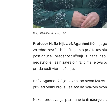
Foto: FB/Nijaz Aganhodžić
Profesor
Hafiz Nijaz ef. Aganhodžić
i njego
zajedno završili hifz, što je bio prvi takav 
postignuće i predanost učenju Kur’ana inspi
nedavno je i sam završio hifz, čime je ova 
predanosti vjeri i učenju.
Hafiz Aganhodžić je poznat po svom izuze
privlači veliki broj slušalaca na svakom svo
Nakon predavanja, planirano je
druženje
u p