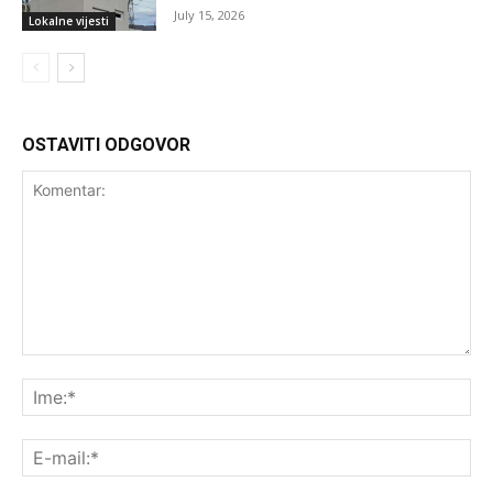
July 15, 2026
Lokalne vijesti
OSTAVITI ODGOVOR
Komentar:
Ime
E-
mai