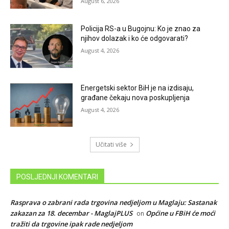
August 6, 2026
Policija RS-a u Bugojnu: Ko je znao za
njihov dolazak i ko će odgovarati?
August 4, 2026
Energetski sektor BiH je na izdisaju,
građane čekaju nova poskupljenja
August 4, 2026
Učitati više
POSLJEDNJI KOMENTARI
Rasprava o zabrani rada trgovina nedjeljom u Maglaju: Sastanak
zakazan za 18. decembar - MaglajPLUS
Općine u FBiH će moći
on
tražiti da trgovine ipak rade nedjeljom