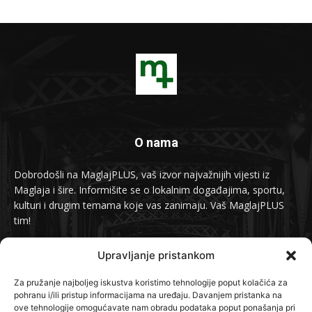
O nama
Dobrodošli na MaglajPLUS, vaš izvor najvažnijih vijesti iz
Maglaja i šire. Informišite se o lokalnim događajima, sportu,
kulturi i drugim temama koje vas zanimaju. Vaš MaglajPLUS
tim!
Kontakt:
info@maglajplus.ba
Upravljanje pristankom
Za pružanje najboljeg iskustva koristimo tehnologije poput kolačića za
pohranu i/ili pristup informacijama na uređaju. Davanjem pristanka na
Pratite nas na
ove tehnologije omogućavate nam obradu podataka poput ponašanja pri