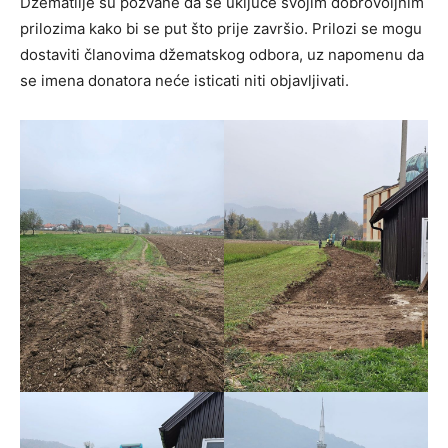
Džematlije su pozvane da se uključe svojim dobrovoljnim
prilozima kako bi se put što prije završio. Prilozi se mogu
dostaviti članovima džematskog odbora, uz napomenu da
se imena donatora neće isticati niti objavljivati.