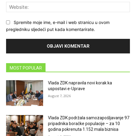
Web
Spremite moje ime, e-mail i web stranicu u ovom
pregledniku sljedeći put kada komentarirate.
MOST POPULAR
Vlada ZDK napravila novi korak ka
uspostavi e-Uprave
August 7, 2026
Vlada ZDK podržala samozapošljavanje 97
pripadnika boračke populacije – za 10
godina pokrenuta 1.152 mala biznisa