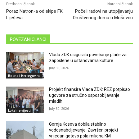
Prethodni članak
Naredni članak
Poraz Natron-a od ekipe FK
Počeli radovi na utopljavanju
Liješeva
Društvenog doma u Moševcu
POVEZANI CLANCI
Vlada ZDK osigurala povećanje plaće za
zaposlene u ustanovama kulture
July 31, 2026
Bosna i Hercegovina
Projekt finansira Vlada ZDK: REZ potpisao
ugovore za stručno osposobljavanje
mladih
July 30, 2026
Lokalne vijesti
Gornja Kosova dobila stabilno
vodosnabdijevanje: Završen projekt
vrijedan gotovo pola miliona KM