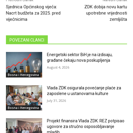
Prethodni članak
Naredni članak
Sjednica Općinskog vijeća:
ZDK dobija novu kartu
Nacrt budžeta za 2025. pred
upotrebne vrijednosti
vijećnicima
zemljišta
POVEZANI CLANCI
Energetski sektor BiH je na izdisaju,
građane čekaju nova poskupljenja
August 4, 2026
Bosna i Hercegovina
Vlada ZDK osigurala povećanje plaće za
zaposlene u ustanovama kulture
July 31, 2026
Bosna i Hercegovina
Projekt finansira Vlada ZDK: REZ potpisao
ugovore za stručno osposobljavanje
mladih