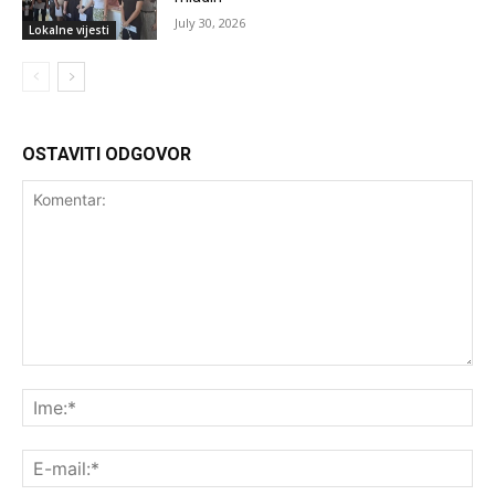
July 30, 2026
Lokalne vijesti
OSTAVITI ODGOVOR
Komentar:
Ime
E-
mai