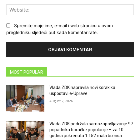
Web
Spremite moje ime, e-mail i web stranicu u ovom
pregledniku sljedeći put kada komentarirate.
MOST POPULAR
Vlada ZDK napravila novi korak ka
uspostavi e-Uprave
August 7, 2026
Vlada ZDK podržala samozapošljavanje 97
pripadnika boračke populacije – za 10
godina pokrenuta 1.152 mala biznisa