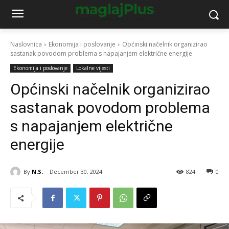
Naslovnica
Ekonomija i poslovanje
Općinski načelnik organizirao
sastanak povodom problema s napajanjem električne energije
Ekonomija i poslovanje
Lokalne vijesti
Općinski načelnik organizirao
sastanak povodom problema
s napajanjem električne
energije
By
N.S.
December 30, 2024
824
0