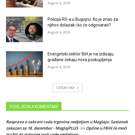
August 6, 2026
Policija RS-a u Bugojnu: Ko je znao za
njihov dolazak i ko će odgovarati?
August 4, 2026
Energetski sektor BiH je na izdisaju,
građane čekaju nova poskupljenja
August 4, 2026
Učitati više
POSLJEDNJI KOMENTARI
Rasprava o zabrani rada trgovina nedjeljom u Maglaju: Sastanak
zakazan za 18. decembar - MaglajPLUS
Općine u FBiH će moći
on
tražiti da trgovine ipak rade nedjeljom