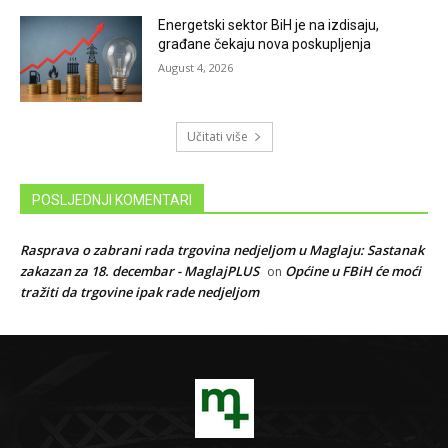
Energetski sektor BiH je na izdisaju,
građane čekaju nova poskupljenja
August 4, 2026
Učitati više
POSLJEDNJI KOMENTARI
Rasprava o zabrani rada trgovina nedjeljom u Maglaju: Sastanak
zakazan za 18. decembar - MaglajPLUS
Općine u FBiH će moći
on
tražiti da trgovine ipak rade nedjeljom