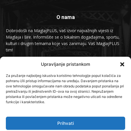
O nama
Dobrodošli na MaglajPLUS, vaš izvor najvažnijih vijesti iz
Maglaja i šire. Informišite se o lokalnim događajima, sportu,
kulturi i drugim temama koje vas zanimaju. Vaš MaglajPLUS
tim!
Kontakt:
info@maglajplus.ba
Upravljanje pristankom
Za pružanje najboljeg iskustva koristimo tehnologije poput kolačića za
pohranu i/ili pristup informacijama na uređaju. Davanjem pristanka na
Pratite nas na
ove tehnologije omogućavate nam obradu podataka poput ponašanja pri
pretraživanju ili jedinstvenih ID-ova na ovoj stranici. Nepružanjem
pristanka ili povlačenjem pristanka može negativno uticati na određene
funkcije i karakteristike.
Prihvati