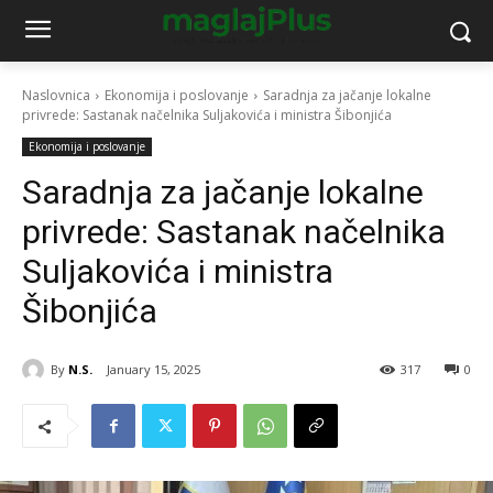
Naslovnica
Ekonomija i poslovanje
Saradnja za jačanje lokalne
privrede: Sastanak načelnika Suljakovića i ministra Šibonjića
Ekonomija i poslovanje
Saradnja za jačanje lokalne
privrede: Sastanak načelnika
Suljakovića i ministra
Šibonjića
By
N.S.
January 15, 2025
317
0