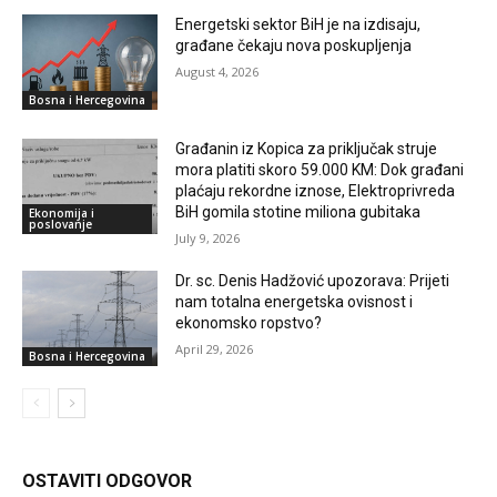
Energetski sektor BiH je na izdisaju,
građane čekaju nova poskupljenja
August 4, 2026
Bosna i Hercegovina
Građanin iz Kopica za priključak struje
mora platiti skoro 59.000 KM: Dok građani
plaćaju rekordne iznose, Elektroprivreda
BiH gomila stotine miliona gubitaka
Ekonomija i
poslovanje
July 9, 2026
Dr. sc. Denis Hadžović upozorava: Prijeti
nam totalna energetska ovisnost i
ekonomsko ropstvo?
April 29, 2026
Bosna i Hercegovina
OSTAVITI ODGOVOR