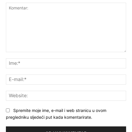
Komentar:
Ime
E-
mai
Web
Spremite moje ime, e-mail i web stranicu u ovom
pregledniku sljedeći put kada komentarirate.