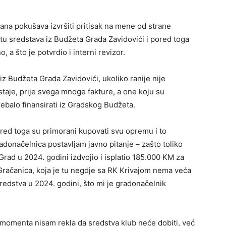
 dana pokušava izvršiti pritisak na mene od strane
atu sredstava iz Budžeta Grada Zavidovići i pored toga
 a što je potvrdio i interni revizor.
iz Budžeta Grada Zavidovići, ukoliko ranije nije
taje, prije svega mnoge fakture, a one koju su
rebalo finansirati iz Gradskog Budžeta.
red toga su primorani kupovati svu opremu i to
gradonačelnica postavljam javno pitanje – zašto toliko
Grad u 2024. godini izdvojio i isplatio 185.000 KM za
Gračanica, koja je tu negdje sa RK Krivajom nema veća
redstva u 2024. godini, što mi je gradonačelnik
momenta nisam rekla da sredstva klub neće dobiti, već