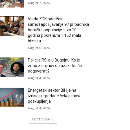
August 7, 2026
Vlada ZDK podržala
samozapošljavanje 97 pripadnika
boračke populacije – za 10
godina pokrenuta 1.152 mala
biznisa
August 6, 2026
Policija RS-a u Bugojnu: Ko je
znao za njihov dolazak i ko će
odgovarati?
August 4, 2026
Energetski sektor BiH je na
izdisaju, građane čekaju nova
poskupljenja
August 4, 2026
Učitati više