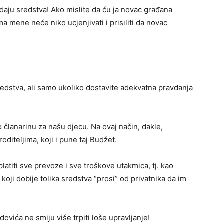
daju sredstva! Ako mislite da ću ja novac građana
ma mene neće niko ucjenjivati i prisiliti da novac
sredstva, ali samo ukoliko dostavite adekvatna pravdanja
o članarinu za našu djecu. Na ovaj način, dakle,
diteljima, koji i pune taj Budžet.
latiti sve prevoze i sve troškove utakmica, tj. kao
oji dobije tolika sredstva “prosi” od privatnika da im
vidovića ne smiju više trpiti loše upravljanje!