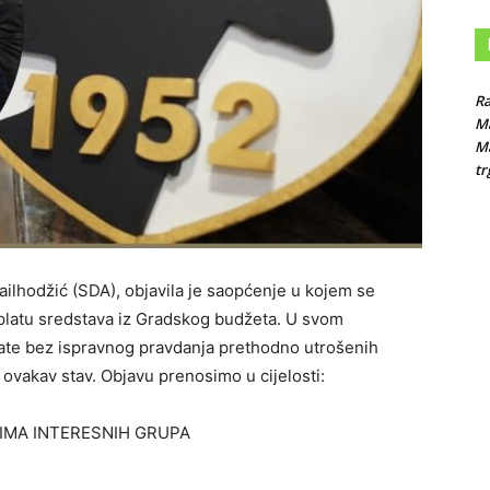
Ra
Ma
M
tr
ilhodžić (SDA), objavila je saopćenje u kojem se
splatu sredstava iz Gradskog budžeta. U svom
plate bez ispravnog pravdanja prethodno utrošenih
a ovakav stav. Objavu prenosimo u cijelosti:
CIMA INTERESNIH GRUPA