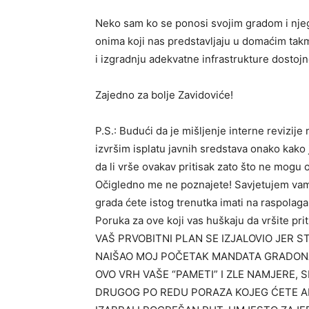
Neko sam ko se ponosi svojim gradom i nje
onima koji nas predstavljaju u domaćim takm
i izgradnju adekvatne infrastrukture dostojn
Zajedno za bolje Zavidoviće!
P.S.: Budući da je mišljenje interne revizije
izvršim isplatu javnih sredstava onako kako j
da li vrše ovakav pritisak zato što ne mogu op
Očigledno me ne poznajete! Savjetujem vam d
grada ćete istog trenutka imati na raspolaga
Poruka za ove koji vas huškaju da vršite priti
VAŠ PRVOBITNI PLAN SE IZJALOVIO JER S
NAIŠAO MOJ POČETAK MANDATA GRADONAČ
OVO VRH VAŠE “PAMETI” I ZLE NAMJERE, 
DRUGOG PO REDU PORAZA KOJEG ĆETE AK