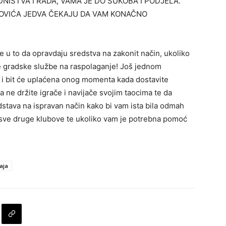
NIŠTVA I RADA, VAMA JE DO SUKOBA I PODJELA.
OVIĆA JEDVA ČEKAJU DA VAM KONAČNO
 u to da opravdaju sredstva na zakonit način, ukoliko
e gradske službe na raspolaganje! Još jednom
 bit će uplaćena onog momenta kada dostavite
 ne držite igrače i navijače svojim taocima te da
stava na ispravan način kako bi vam ista bila odmah
a sve druge klubove te ukoliko vam je potrebna pomoć
aja