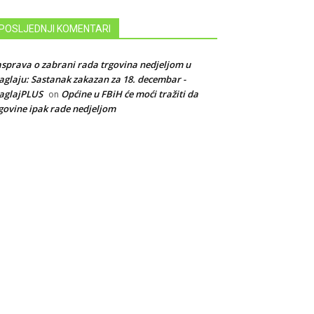
POSLJEDNJI KOMENTARI
sprava o zabrani rada trgovina nedjeljom u
glaju: Sastanak zakazan za 18. decembar -
aglajPLUS
Općine u FBiH će moći tražiti da
on
govine ipak rade nedjeljom