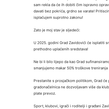
sam rekla da će ih dobiti čim ispravno oprav
davati bez pokrića, grdno se varate! Pritisci
isplaćujem suprotno zakonu!
Zato je moj stav je sljedeći:
U 2025. godini Grad Zavidovići će isplatiti 
prethodno uplaćenih sredstava!
Ne bi li bilo lijepo da kao Grad sufinansiram
smanjujemo makar 50% troškove treniranja ro
Prestanite s prosjačkom politikom, Grad će p
gradonačelnica ne dozvoljavam više da klub k
plate prevoz.
Sport, klubovi, igrači i roditelji i građani Za