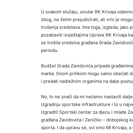
U svakom slučaju, unutar RK Krivaja odavno f
zbog, ne želim prejudicirati, ali vrlo je m
trošenja sredstava. Ima toga, izgleda, jako 
pozabaviti izvještajima Uprave RK Krivaja k
se trošila sredstva građana Grada Zavidovići 
periodu.
Budžet Grada Zavidovića pripada građanima i
marka. Ovom prilikom mogu samo obećati da
i predati nadležnim organima na dalje postu
No, to ne znači da mi nećemo nastaviti dalje
izgradnju sportske infrastrukture i to u na
izgraditi Sportski centar za djecu i mlade Z
građana Zavidovića i Zeničko – dobojskog k
sporta. I da upravu se, svi smo MI Krivaja, a