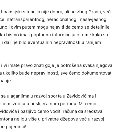
inansijski situacija nije dobra, ali ne zbog Grada, već
oguće, netransparentnog, neracionalnog i nesavjesnog
puno i ovim putem mogu najaviti da ćemo se detaljnije
ako bismo imali poptpunu informaciju o tome kako su
i da li je bilo eventualnih nepravilnosti u ranijem
 vi imate pravo znati gdje je potrošena svaka njegova
 ukoliko bude nepravilnosti, sve ćemo dokumentovati
panje.
 sa ulaganjima u razvoj sporta u Zavidovićima i
jvećem iznosu u poslijeratnom periodu. Mi ćemo
avidovića i pažljivo ćemo voditi računa da sredstva
antona ne idu više u privatne džepove već u razvoj
 ne pojedinci!