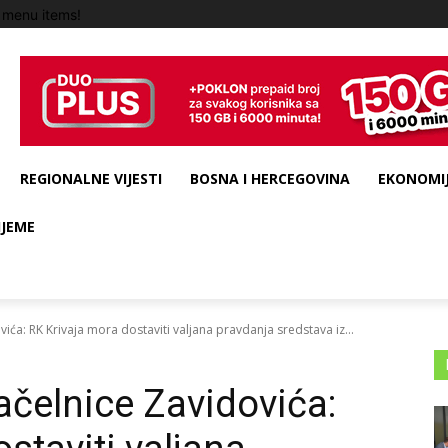
 menu items!
REGIONALNE VIJESTI
BOSNA I HERCEGOVINA
EKONOMIJ
IJEME
ića: RK Krivaja mora dostaviti valjana pravdanja sredstava iz...
ačelnice Zavidovića: