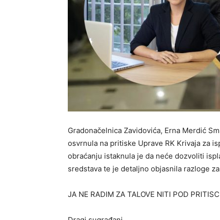
Gradonačelnica Zavidovića, Erna Merdić Sma
osvrnula na pritiske Uprave RK Krivaja za i
obraćanju istaknula je da neće dozvoliti is
sredstava te je detaljno objasnila razloge z
JA NE RADIM ZA TALOVE NITI POD PRITIS
Dragi sugrađani,