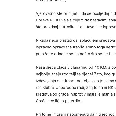
Vjerovatno ste primijetili da se posljednjih
Uprave RK Krivaja s ciljem da nastavim ispl
što pravdanje utroška sredstava nije ispravno,
Nikada neću pristati da isplaćujem sredstva 
ispravno opravdana tranša. Puno toga nedos
priložene odnose se na nešto što se ne bi t
Naša djeca plaćaju članarinu od 40 KM, a po
najbolje znaju roditelji te djece! Zato, kao 
izdavajanja od strane roditelja, ako je samo 
rad kluba? Usporedbe radi, znajte da ni RK 
sredstva od grada, naprotiv imala je manja s
Gračanice lično potvrdio!
Pri tome, moram napomenuti da niti jednog 