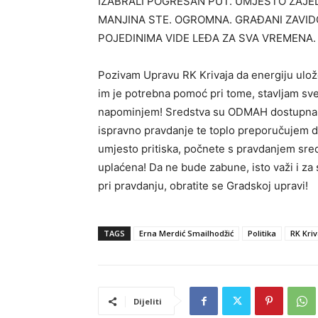
IZABRALI POGREŠAN PUT. UMJESTO ZAJED
MANJINA STE. OGROMNA. GRAĐANI ZAVID
POJEDINIMA VIDE LEĐA ZA SVA VREMENA.
Pozivam Upravu RK Krivaja da energiju ulože
im je potrebna pomoć pri tome, stavljam sv
napominjem! Sredstva su ODMAH dostupna i
ispravno pravdanje te toplo preporučujem da
umjesto pritiska, počnete s pravdanjem sred
uplaćena! Da ne bude zabune, isto važi i z
pri pravdanju, obratite se Gradskoj upravi!
TAGS
Erna Merdić Smailhodžić
Politika
RK Kriv
Dijeliti