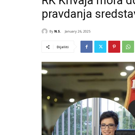
RK Krivaja mora do
pravdanja sredsta
By
N.S.
January 26, 2025
Dijeliti