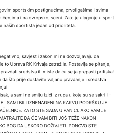
govim sportskim postignućima, prvoligašima i svima
ičenjima i na evropskoj sceni. Zato je ulaganje u sport
e naših sportista jedan od prioriteta.
 negativno, savjest i zakon mi ne dozvoljavaju da
e to Uprava RK Krivaja zatražila. Postavlja se pitanje,
ravdati sredstva ili misle da ću se ja prepasti pritiska!
a što prije dostavite valjano pravdanje i sredstva
nju!
sak, a sami ne smiju izići iz rupa u koje su se sakrili –
TE I SAMI BILI IZNENAĐENI NA KAKVU PODRŠKU JE
ELNICE. ZATO STE SADA U PANICI. AKO VAM JE
SMATRAJTE DA ĆE VAM BITI JOŠ TEŽE NAKON
O BOG DA USKORO DOŽIVJETI. PONOVO STE