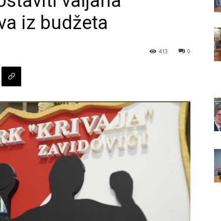
staviti valjana
va iz budžeta
413
0