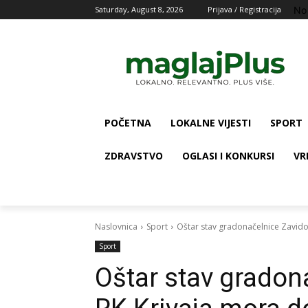
No
Saturday, August 8, 2026
Prijava / Registracija
POČETNA
LOKALNE VIJESTI
SPORT
ZDRAVSTVO
OGLASI I KONKURSI
VR
Naslovnica
Sport
Oštar stav gradonačelnice Zavidov
Sport
Oštar stav gradon