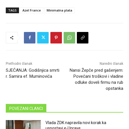
TAGS
Azel France
Minimalna plata
Prethodni članak
Naredni članak
SJEĆANJA: Godišnjica smrti
Nansi Žepče pred gašenjem:
r. Samira ef. Muminovića
Povećani troškovi i vladine
odluke doveli firmu na rub
opstanka
POVEZANI CLANCI
Vlada ZDK napravila novi korak ka
uspostavi e-Uprave