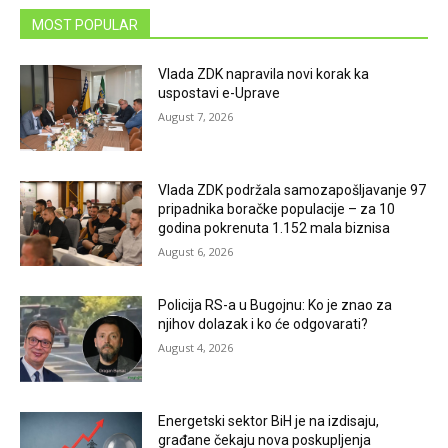
MOST POPULAR
Vlada ZDK napravila novi korak ka
uspostavi e-Uprave
August 7, 2026
Vlada ZDK podržala samozapošljavanje 97
pripadnika boračke populacije – za 10
godina pokrenuta 1.152 mala biznisa
August 6, 2026
Policija RS-a u Bugojnu: Ko je znao za
njihov dolazak i ko će odgovarati?
August 4, 2026
Energetski sektor BiH je na izdisaju,
građane čekaju nova poskupljenja