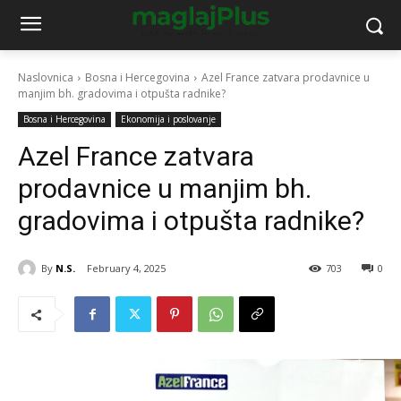
Naslovnica
Bosna i Hercegovina
Azel France zatvara prodavnice u
manjim bh. gradovima i otpušta radnike?
Bosna i Hercegovina
Ekonomija i poslovanje
Azel France zatvara
prodavnice u manjim bh.
gradovima i otpušta radnike?
By
N.S.
February 4, 2025
703
0