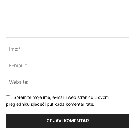
Komentar:
Ime
E-
mai
Web
Spremite moje ime, e-mail i web stranicu u ovom
pregledniku sljedeći put kada komentarirate.