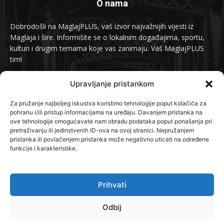
O nama
Dobrodošli na MaglajPLUS, vaš izvor najvažnijih vijesti iz
Maglaja i šire. Informišite se o lokalnim događajima, sportu,
kulturi i drugim temama koje vas zanimaju. Vaš MaglajPLUS
tim!
Kontakt:
info@maglajplus.ba
Upravljanje pristankom
Za pružanje najboljeg iskustva koristimo tehnologije poput kolačića za
pohranu i/ili pristup informacijama na uređaju. Davanjem pristanka na
Pratite nas na
ove tehnologije omogućavate nam obradu podataka poput ponašanja pri
pretraživanju ili jedinstvenih ID-ova na ovoj stranici. Nepružanjem
pristanka ili povlačenjem pristanka može negativno uticati na određene
funkcije i karakteristike.
Prihvati
© 2024 MaglajPLUS. Sva prava zadržana.
Odbij
Kontakt
O Nama
Politika privatnosti