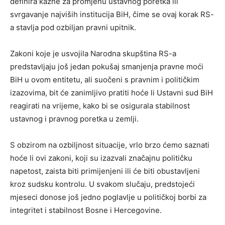
definira kazne za promjenu ustavnog poretka ili
svrgavanje najviših institucija BiH, čime se ovaj korak RS-
a stavlja pod ozbiljan pravni upitnik.
Zakoni koje je usvojila Narodna skupština RS-a
predstavljaju još jedan pokušaj smanjenja pravne moći
BiH u ovom entitetu, ali suočeni s pravnim i političkim
izazovima, bit će zanimljivo pratiti hoće li Ustavni sud BiH
reagirati na vrijeme, kako bi se osigurala stabilnost
ustavnog i pravnog poretka u zemlji.
S obzirom na ozbiljnost situacije, vrlo brzo ćemo saznati
hoće li ovi zakoni, koji su izazvali značajnu političku
napetost, zaista biti primijenjeni ili će biti obustavljeni
kroz sudsku kontrolu. U svakom slučaju, predstojeći
mjeseci donose još jedno poglavlje u političkoj borbi za
integritet i stabilnost Bosne i Hercegovine.