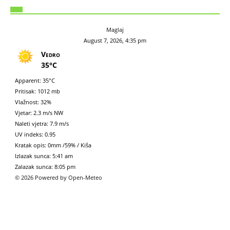
Maglaj
August 7, 2026, 4:35 pm
Vedro
35°C
Apparent: 35°C
Pritisak: 1012 mb
Vlažnost: 32%
Vjetar: 2.3 m/s NW
Naleti vjetra: 7.9 m/s
UV indeks: 0.95
Kratak opis:
0mm
/
59%
/
Kiša
Izlazak sunca: 5:41 am
Zalazak sunca: 8:05 pm
© 2026 Powered by Open-Meteo