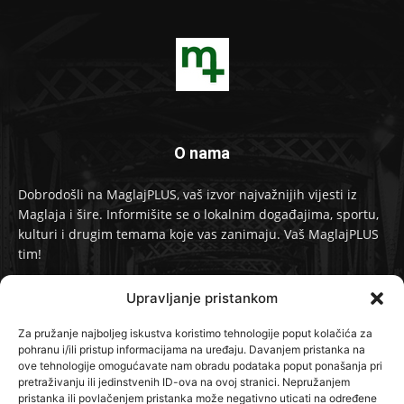
O nama
Dobrodošli na MaglajPLUS, vaš izvor najvažnijih vijesti iz
Maglaja i šire. Informišite se o lokalnim događajima, sportu,
kulturi i drugim temama koje vas zanimaju. Vaš MaglajPLUS
tim!
Kontakt:
info@maglajplus.ba
Upravljanje pristankom
Za pružanje najboljeg iskustva koristimo tehnologije poput kolačića za
pohranu i/ili pristup informacijama na uređaju. Davanjem pristanka na
Pratite nas na
ove tehnologije omogućavate nam obradu podataka poput ponašanja pri
pretraživanju ili jedinstvenih ID-ova na ovoj stranici. Nepružanjem
pristanka ili povlačenjem pristanka može negativno uticati na određene