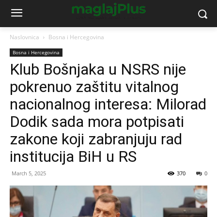
Naslovnica
Bosna i Hercegovina
Bosna i Hercegovina
Klub Bošnjaka u NSRS nije
pokrenuo zaštitu vitalnog
nacionalnog interesa: Milorad
Dodik sada mora potpisati
zakone koji zabranjuju rad
institucija BiH u RS
March 5, 2025
370
0