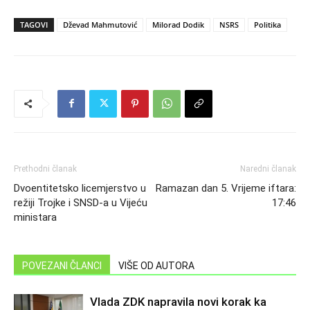
TAGOVI
Dževad Mahmutović
Milorad Dodik
NSRS
Politika
Prethodni članak
Naredni članak
Dvoentitetsko licemjerstvo u
Ramazan dan 5. Vrijeme iftara:
režiji Trojke i SNSD-a u Vijeću
17:46
ministara
POVEZANI ČLANCI
VIŠE OD AUTORA
Vlada ZDK napravila novi korak ka