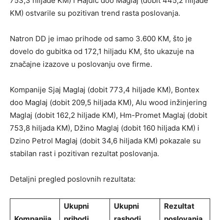
753,3 hiljade KM) i Hajdić doo Maglaj (dobit 445,2 hiljade
KM) ostvarile su pozitivan trend rasta poslovanja.
Natron DD je imao prihode od samo 3.600 KM, što je
dovelo do gubitka od 172,1 hiljadu KM, što ukazuje na
značajne izazove u poslovanju ove firme.
Kompanije Sjaj Maglaj (dobit 773,4 hiljade KM), Bontex
doo Maglaj (dobit 209,5 hiljada KM), Alu wood inžinjering
Maglaj (dobit 162,2 hiljade KM), Hm-Promet Maglaj (dobit
753,8 hiljada KM), Džino Maglaj (dobit 160 hiljada KM) i
Dzino Petrol Maglaj (dobit 34,6 hiljada KM) pokazale su
stabilan rast i pozitivan rezultat poslovanja.
Detaljni pregled poslovnih rezultata:
Ukupni
Ukupni
Rezultat
Kompanija
prihodi
rashodi
poslovanja