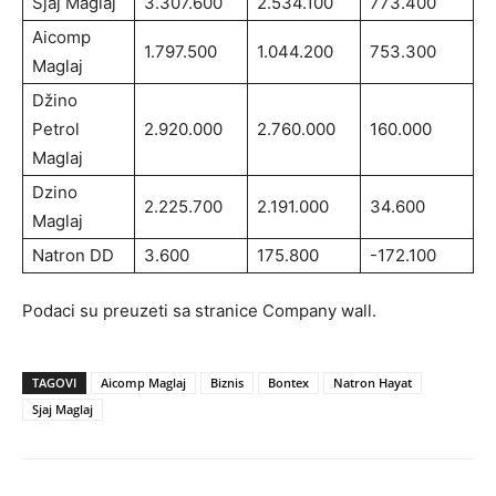
Sjaj Maglaj
3.307.600
2.534.100
773.400
Aicomp
1.797.500
1.044.200
753.300
Maglaj
Džino
Petrol
2.920.000
2.760.000
160.000
Maglaj
Dzino
2.225.700
2.191.000
34.600
Maglaj
Natron DD
3.600
175.800
-172.100
Podaci su preuzeti sa stranice Company wall.
TAGOVI
Aicomp Maglaj
Biznis
Bontex
Natron Hayat
Sjaj Maglaj