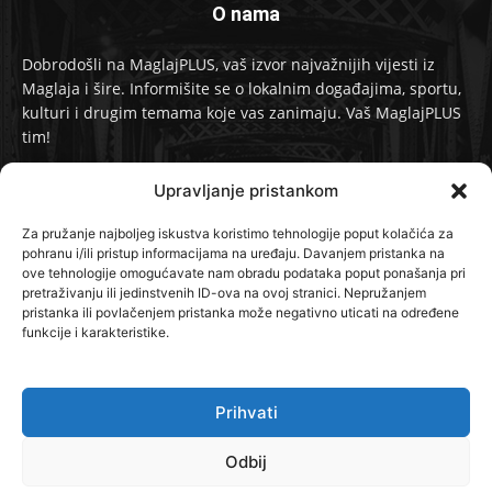
O nama
Dobrodošli na MaglajPLUS, vaš izvor najvažnijih vijesti iz
Maglaja i šire. Informišite se o lokalnim događajima, sportu,
kulturi i drugim temama koje vas zanimaju. Vaš MaglajPLUS
tim!
Kontakt:
info@maglajplus.ba
Upravljanje pristankom
Za pružanje najboljeg iskustva koristimo tehnologije poput kolačića za
pohranu i/ili pristup informacijama na uređaju. Davanjem pristanka na
Pratite nas na
ove tehnologije omogućavate nam obradu podataka poput ponašanja pri
pretraživanju ili jedinstvenih ID-ova na ovoj stranici. Nepružanjem
pristanka ili povlačenjem pristanka može negativno uticati na određene
funkcije i karakteristike.
Prihvati
© 2024 MaglajPLUS. Sva prava zadržana.
Odbij
Kontakt
O Nama
Politika privatnosti