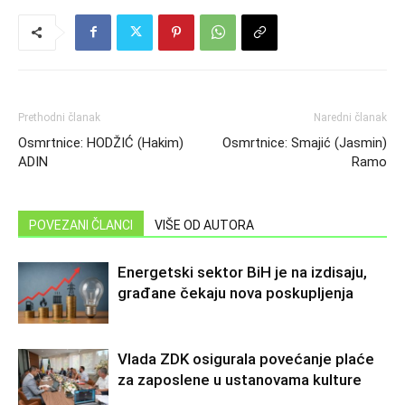
Prethodni članak
Naredni članak
Osmrtnice: HODŽIĆ (Hakim)
Osmrtnice: Smajić (Jasmin)
ADIN
Ramo
POVEZANI ČLANCI
VIŠE OD AUTORA
Energetski sektor BiH je na izdisaju,
građane čekaju nova poskupljenja
Vlada ZDK osigurala povećanje plaće
za zaposlene u ustanovama kulture