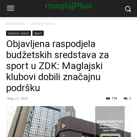
Naslovnica
Lokalne vijesti
Lokalne vijesti
Sport
Objavljena raspodjela
budžetskih sredstava za
sport u ZDK: Maglajski
klubovi dobili značajnu
podršku
May 21, 2025
774
0