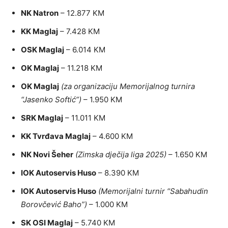
NK Natron
– 12.877 KM
KK Maglaj
– 7.428 KM
OSK Maglaj
– 6.014 KM
OK Maglaj
– 11.218 KM
OK Maglaj
(za organizaciju Memorijalnog turnira
“Jasenko Softić”)
– 1.950 KM
SRK Maglaj
– 11.011 KM
KK Tvrđava Maglaj
– 4.600 KM
NK Novi Šeher
(Zimska dječija liga 2025)
– 1.650 KM
IOK Autoservis Huso
– 8.390 KM
IOK Autoservis Huso
(Memorijalni turnir “Sabahudin
Borovčević Baho”)
– 1.000 KM
SK OSI Maglaj
– 5.740 KM