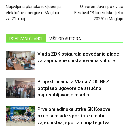
Najavljena planska isključenja
Otvoren Javni poziv za
električne energije u Maglaju
Festival “Studentsko ljeto
za 21. maj
2025” u Maglaju
POVEZANI ČLANCI
VIŠE OD AUTORA
Vlada ZDK osigurala povećanje plaće
za zaposlene u ustanovama kulture
Projekt finansira Vlada ZDK: REZ
potpisao ugovore za stručno
osposobljavanje mladih
Prva omladinska utrka 5K Kosova
okupila mlade sportiste u duhu
zajedništva, sporta i prijateljstva