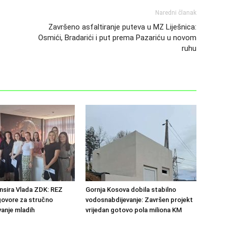
Naredni članak
Završeno asfaltiranje puteva u MZ Liješnica:
Osmići, Bradarići i put prema Pazariću u novom
ruhu
ansira Vlada ZDK: REZ
Gornja Kosova dobila stabilno
govore za stručno
vodosnabdijevanje: Završen projekt
anje mladih
vrijedan gotovo pola miliona KM