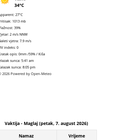
34°C
Apparent: 27°C
Pritisak: 1013 mb
Vlažnost: 39%
Vjetar: 2 m/s NNW
aleti vjetra: 7.9 m/s
UV indeks: 0
Kratak opis:
0mm
/
59%
/
Kiša
Izlazak sunca: 5:41 am
Zalazak sunca: 8:05 pm
© 2026 Powered by Open-Meteo
Vaktija - Maglaj (petak, 7. august 2026)
Namaz
Vrijeme