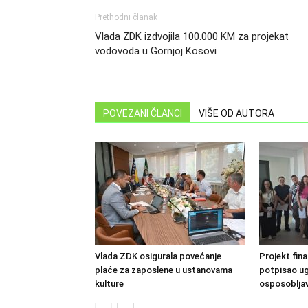
Prethodni članak
Vlada ZDK izdvojila 100.000 KM za projekat
vodovoda u Gornjoj Kosovi
POVEZANI ČLANCI
VIŠE OD AUTORA
Vlada ZDK osigurala povećanje
Projekt fin
plaće za zaposlene u ustanovama
potpisao u
kulture
osposobljav