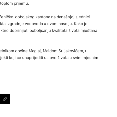
toplom prijemu.
 Zeničko-dobojskog kantona na današnjoj sjednici
ekta izgradnje vodovoda u ovom naselju. Kako je
rektno doprinijeti poboljšanju kvaliteta života mještana
ačelnikom općine Maglaj, Maidom Suljakovićem, u
jekti koji će unaprijediti uslove života u svim mjesnim