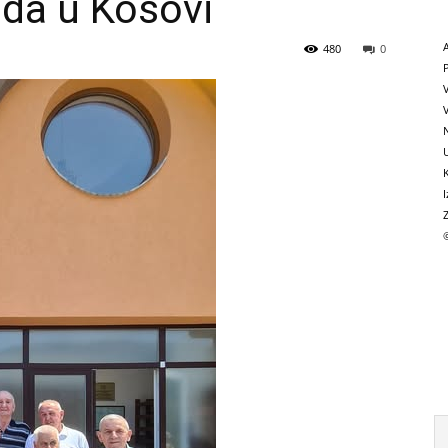
da u Kosovi
480
0
N