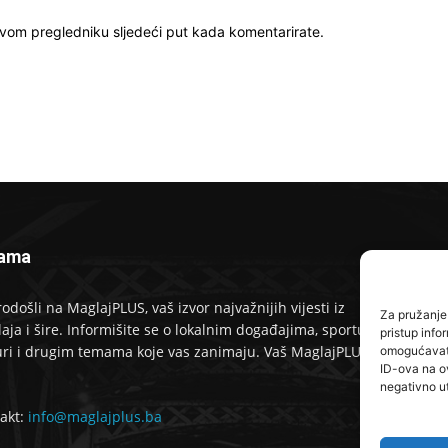
ovom pregledniku sljedeći put kada komentarirate.
ama
P
odošli na MaglajPLUS, vaš izvor najvažnijih vijesti iz
Za pružanje 
aja i šire. Informišite se o lokalnim događajima, sportu,
pristup inf
uri i drugim temama koje vas zanimaju. Vaš MaglajPLUS
omogućavate
ID-ova na o
negativno ut
akt:
info@maglajplus.ba