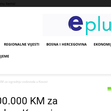
nu items!
REGIONALNE VIJESTI
BOSNA I HERCEGOVINA
EKONOMIJ
IJEME
 KM za izgradnju vodovoda u Kosovi
100.000 KM za