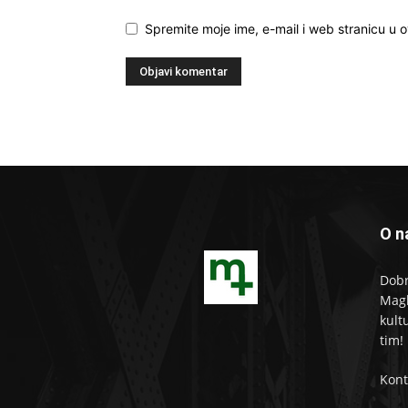
Spremite moje ime, e-mail i web stranicu u 
O n
Dobr
Magl
kult
tim!
Kont