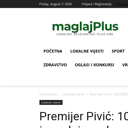
No me
Friday, August 7, 2026
Prijava / Registracija
POČETNA
LOKALNE VIJESTI
SPORT
ZDRAVSTVO
OGLASI I KONKURSI
VR
Naslovnica
Lokalne vijesti
Premijer Pivić: 100.000
Lokalne vijesti
Premijer Pivić: 