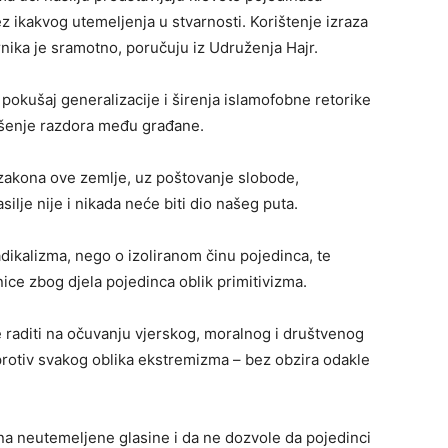
ez ikakvog utemeljenja u stvarnosti. Korištenje izraza
rnika je sramotno, poručuju iz Udruženja Hajr.
pokušaj generalizacije i širenja islamofobne retorike
nošenje razdora među građane.
 zakona ove zemlje, uz poštovanje slobode,
silje nije i nikada neće biti dio našeg puta.
radikalizma, nego o izoliranom činu pojedinca, te
nice zbog djela pojedinca oblik primitivizma.
e raditi na očuvanju vjerskog, moralnog i društvenog
ti protiv svakog oblika ekstremizma – bez obzira odakle
na neutemeljene glasine i da ne dozvole da pojedinci