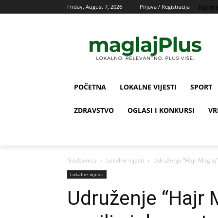
No me
Friday, August 7, 2026
Prijava / Registracija
POČETNA
LOKALNE VIJESTI
SPORT
ZDRAVSTVO
OGLASI I KONKURSI
VR
Naslovnica
Lokalne vijesti
Udruženje “Hajr Maglaj
Lokalne vijesti
Udruženje “Hajr 