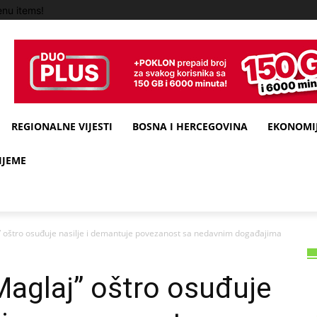
nu items!
REGIONALNE VIJESTI
BOSNA I HERCEGOVINA
EKONOMIJ
IJEME
” oštro osuđuje nasilje i demantuje povezanost sa nedavnim događajima
Maglaj” oštro osuđuje