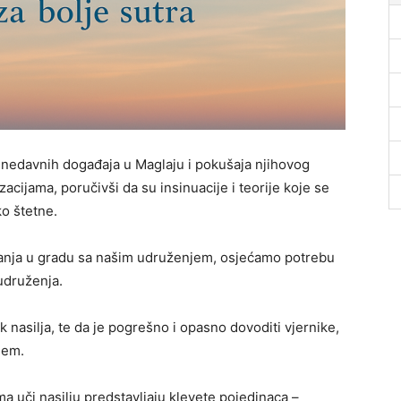
nedavnih događaja u Maglaju i pokušaja njihovog
acijama, poručivši da su insinuacije i teorije koje se
ko štetne.
anja u gradu sa našim udruženjem, osjećamo potrebu
 udruženja.
k nasilja, te da je pogrešno i opasno dovoditi vjernike,
ljem.
a uči nasilju predstavljaju klevete pojedinaca –