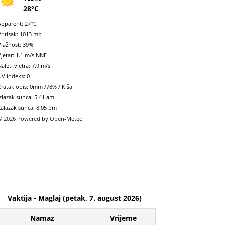
28°C
Apparent: 27°C
Pritisak: 1013 mb
Vlažnost: 39%
Vjetar: 1.1 m/s NNE
aleti vjetra: 7.9 m/s
UV indeks: 0
Kratak opis:
0mm
/
78%
/
Kiša
Izlazak sunca: 5:41 am
Zalazak sunca: 8:05 pm
© 2026 Powered by Open-Meteo
Vaktija - Maglaj (petak, 7. august 2026)
Namaz
Vrijeme