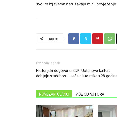
svojim izjavama narušavaju mir i povjerenje
Dijeliti
Prethodni članak
Historijski dogovor u ZDK: Ustanove kulture
dobijaju stabilnost i veće plate nakon 28 godin
POVEZANI ČLANCI
VIŠE OD AUTORA