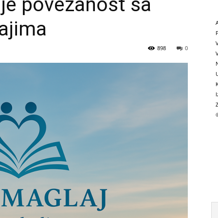
uje povezanost sa
ajima
898
0
N