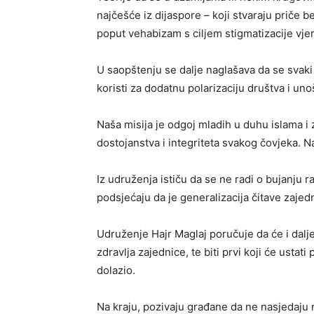
najčešće iz dijaspore – koji stvaraju priče b
poput vehabizam s ciljem stigmatizacije vje
U saopštenju se dalje naglašava da se svaki 
koristi za dodatnu polarizaciju društva i u
Naša misija je odgoj mladih u duhu islama i
dostojanstva i integriteta svakog čovjeka. Na
Iz udruženja ističu da se ne radi o bujanju 
podsjećaju da je generalizacija čitave zajed
Udruženje Hajr Maglaj poručuje da će i dalj
zdravlja zajednice, te biti prvi koji će usta
dolazio.
Na kraju, pozivaju građane da ne nasjedaju 