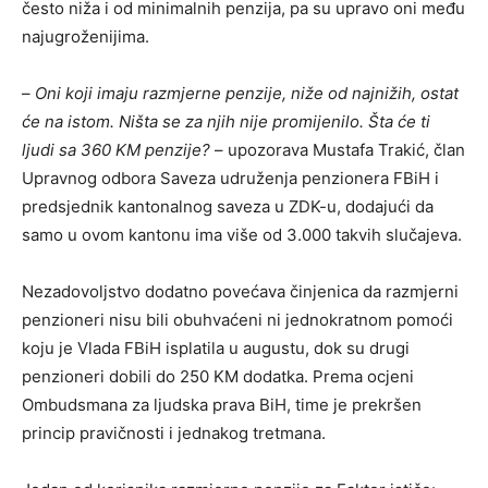
često niža i od minimalnih penzija, pa su upravo oni među
najugroženijima.
–
Oni koji imaju razmjerne penzije, niže od najnižih, ostat
će na istom. Ništa se za njih nije promijenilo. Šta će ti
ljudi sa 360 KM penzije?
– upozorava Mustafa Trakić, član
Upravnog odbora Saveza udruženja penzionera FBiH i
predsjednik kantonalnog saveza u ZDK-u, dodajući da
samo u ovom kantonu ima više od 3.000 takvih slučajeva.
Nezadovoljstvo dodatno povećava činjenica da razmjerni
penzioneri nisu bili obuhvaćeni ni jednokratnom pomoći
koju je Vlada FBiH isplatila u augustu, dok su drugi
penzioneri dobili do 250 KM dodatka. Prema ocjeni
Ombudsmana za ljudska prava BiH, time je prekršen
princip pravičnosti i jednakog tretmana.