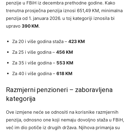
penzije u FBiH iz decembra prethodne godine. Kako
trenutna prosječna penzija iznosi 651,49 KM, minimalna
penzija od 1. januara 2026. u toj kategoriji iznosila bi
upravo
390 KM
.
Za 20 i više godina staža –
423 KM
Za 25 i više godina –
456 KM
Za 35 i više godina –
553 KM
Za 40 i više godina –
618 KM
Razmjerni penzioneri – zaboravljena
kategorija
Ove izmjene neće se odnositi na korisnike razmjernih
penzija, odnosno one koji nemaju dovoljno staža u FBiH,
već im dio potiče iz drugih država. Njihova primanja su