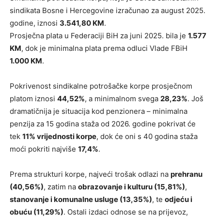
sindikata Bosne i Hercegovine izračunao za august 2025.
godine, iznosi
3.541,80 KM
.
Prosječna plata u Federaciji BiH za juni 2025. bila je
1.577
KM
, dok je minimalna plata prema odluci Vlade FBiH
1.000 KM
.
Pokrivenost sindikalne potrošačke korpe prosječnom
platom iznosi
44,52%
, a minimalnom svega
28,23%
. Još
dramatičnija je situacija kod penzionera – minimalna
penzija za 15 godina staža od 2026. godine pokrivat će
tek
11% vrijednosti korpe
, dok će oni s 40 godina staža
moći pokriti najviše
17,4%
.
Prema strukturi korpe, najveći trošak odlazi na
prehranu
(40,56%)
, zatim na
obrazovanje i kulturu (15,81%)
,
stanovanje i komunalne usluge (13,35%)
, te
odjeću i
obuću (11,29%)
. Ostali izdaci odnose se na prijevoz,