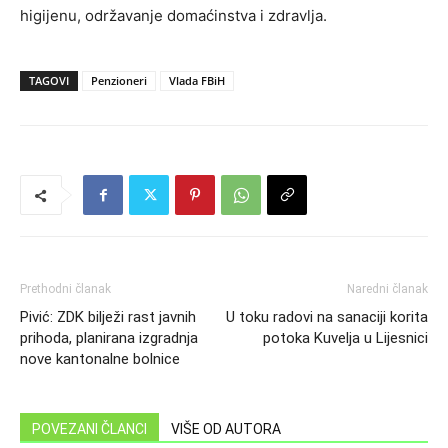
higijenu, održavanje domaćinstva i zdravlja.
TAGOVI
Penzioneri
Vlada FBiH
Prethodni članak
Naredni članak
Pivić: ZDK bilježi rast javnih
U toku radovi na sanaciji korita
prihoda, planirana izgradnja
potoka Kuvelja u Lijesnici
nove kantonalne bolnice
POVEZANI ČLANCI
VIŠE OD AUTORA