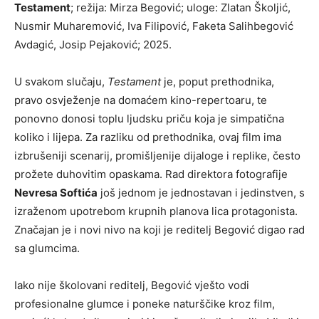
Testament
; režija: Mirza Begović; uloge: Zlatan Školjić,
Nusmir Muharemović, Iva Filipović, Faketa Salihbegović
Avdagić, Josip Pejaković; 2025.
U svakom slučaju,
Testament
je, poput prethodnika,
pravo osvježenje na domaćem kino-repertoaru, te
ponovno donosi toplu ljudsku priču koja je simpatična
koliko i lijepa. Za razliku od prethodnika, ovaj film ima
izbrušeniji scenarij, promišljenije dijaloge i replike, često
prožete duhovitim opaskama. Rad direktora fotografije
Nevresa Softića
još jednom je jednostavan i jedinstven, s
izraženom upotrebom krupnih planova lica protagonista.
Značajan je i novi nivo na koji je reditelj Begović digao rad
sa glumcima.
Iako nije školovani reditelj, Begović vješto vodi
profesionalne glumce i poneke naturščike kroz film,