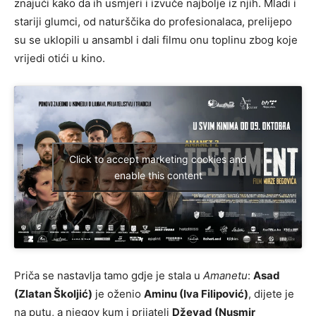
znajući kako da ih usmjeri i izvuče najbolje iz njih. Mladi i
stariji glumci, od naturščika do profesionalaca, prelijepo
su se uklopili u ansambl i dali filmu onu toplinu zbog koje
vrijedi otići u kino.
Click to accept marketing cookies and
enable this content
Priča se nastavlja tamo gdje je stala u
Amanetu
:
Asad
(Zlatan Školjić)
je oženio
Aminu (Iva Filipović)
, dijete je
na putu, a njegov kum i prijatelj
Dževad (Nusmir