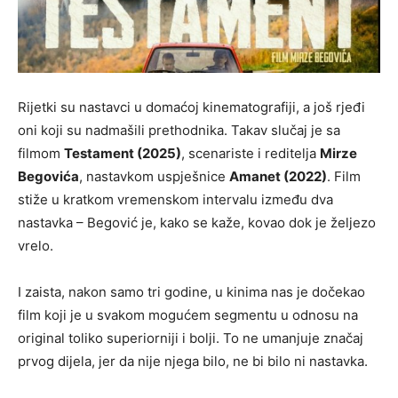
Rijetki su nastavci u domaćoj kinematografiji, a još rjeđi
oni koji su nadmašili prethodnika. Takav slučaj je sa
filmom
Testament (2025)
, scenariste i reditelja
Mirze
Begovića
, nastavkom uspješnice
Amanet (2022)
. Film
stiže u kratkom vremenskom intervalu između dva
nastavka – Begović je, kako se kaže, kovao dok je željezo
vrelo.
I zaista, nakon samo tri godine, u kinima nas je dočekao
film koji je u svakom mogućem segmentu u odnosu na
original toliko superiorniji i bolji. To ne umanjuje značaj
prvog dijela, jer da nije njega bilo, ne bi bilo ni nastavka.