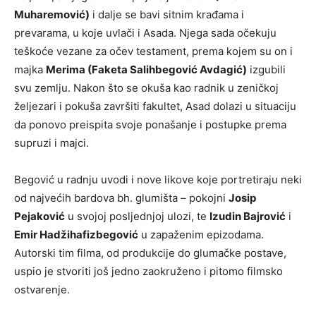
Muharemović)
i dalje se bavi sitnim krađama i
prevarama, u koje uvlači i Asada. Njega sada očekuju
teškoće vezane za očev testament, prema kojem su on i
majka
Merima (Faketa Salihbegović Avdagić)
izgubili
svu zemlju. Nakon što se okuša kao radnik u zeničkoj
željezari i pokuša završiti fakultet, Asad dolazi u situaciju
da ponovo preispita svoje ponašanje i postupke prema
supruzi i majci.
Begović u radnju uvodi i nove likove koje portretiraju neki
od najvećih bardova bh. glumišta – pokojni
Josip
Pejaković
u svojoj posljednjoj ulozi, te
Izudin Bajrović
i
Emir Hadžihafizbegović
u zapaženim epizodama.
Autorski tim filma, od produkcije do glumačke postave,
uspio je stvoriti još jedno zaokruženo i pitomo filmsko
ostvarenje.