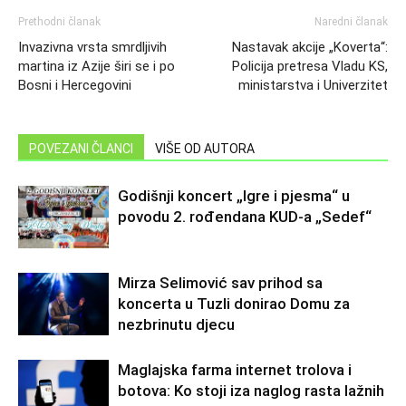
Prethodni članak
Naredni članak
Invazivna vrsta smrdljivih
Nastavak akcije „Koverta“:
martina iz Azije širi se i po
Policija pretresa Vladu KS,
Bosni i Hercegovini
ministarstva i Univerzitet
POVEZANI ČLANCI
VIŠE OD AUTORA
Godišnji koncert „Igre i pjesma“ u
povodu 2. rođendana KUD-a „Sedef“
Mirza Selimović sav prihod sa
koncerta u Tuzli donirao Domu za
nezbrinutu djecu
Maglajska farma internet trolova i
botova: Ko stoji iza naglog rasta lažnih