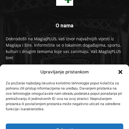
O nama
Dobrodošli na MaglajPLUS, vaš izvor najvažnijih vijesti iz
Maglaja i šire. Informišite se o lokalnim događajima, sportu,
kulturi i drugim temama koje vas zanimaju. Vaš MaglajPLUS
tim!
Kontakt:
info@maglajplus.ba
Upravljanje pristankom
Za pružanje najboljeg iskustva koristimo tehnologije poput kolačića za
pohranu i/ili pristup informacijama na uređaju. Davanjem pristanka na
Pratite nas na
ove tehnologije omogućavate nam obradu podataka poput ponašanja pri
pretraživanju ili jedinstvenih ID-ova na ovoj stranici. Nepružanjem
pristanka ili povlačenjem pristanka može negativno uticati na određene
funkcije i karakteristike.