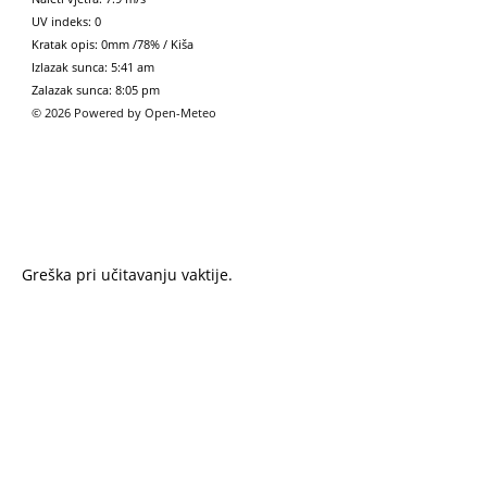
UV indeks: 0
Kratak opis:
0mm
/
78%
/
Kiša
Izlazak sunca: 5:41 am
Zalazak sunca: 8:05 pm
© 2026 Powered by Open-Meteo
Greška pri učitavanju vaktije.