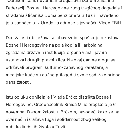
“Odlukom se 6. novembar proglašava Danom žalosti u
Federaciji Bosne i Hercegovine zbog tragičnog događaja i
stradanja štićenika Doma penzionera u Tuzli”, navedeno
je u saopćenju iz Ureda za odnose s javnošću Vlade FBiH.
Dan žalosti obilježava se obaveznim spuštanjem zastava
Bosne i Hercegovine na pola koplja ili jarbola na
zgradama državnih institucija, organa vlasti, javnih
ustanova i drugih pravnih lica. Na ovaj dan ne mogu se
održavati programi kulturno-zabavnog karaktera, a
medijske kuće su dužne prilagoditi svoje sadržaje prigodi
dana žalosti.
Istu odluku donijela je i Vlada Brčko distrikta Bosne i
Hercegovine. Gradonačelnik Siniša Milić proglasio je 6.
novembar Danom žalosti u Brčkom, navodeći kako se na
ovaj način izražava tuga i solidarnost zbog velikog
gubitka ljudskih života u Tuzli.