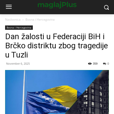
Naslovnica
Bosna i Hercegovina
Bosna i Hercegovina
Dan žalosti u Federaciji BiH i
Brčko distriktu zbog tragedije
u Tuzli
November 6, 2025
359
0