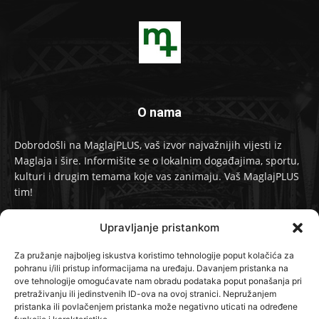
O nama
Dobrodošli na MaglajPLUS, vaš izvor najvažnijih vijesti iz
Maglaja i šire. Informišite se o lokalnim događajima, sportu,
kulturi i drugim temama koje vas zanimaju. Vaš MaglajPLUS
tim!
Kontakt:
info@maglajplus.ba
Upravljanje pristankom
Za pružanje najboljeg iskustva koristimo tehnologije poput kolačića za
pohranu i/ili pristup informacijama na uređaju. Davanjem pristanka na
Pratite nas na
ove tehnologije omogućavate nam obradu podataka poput ponašanja pri
pretraživanju ili jedinstvenih ID-ova na ovoj stranici. Nepružanjem
pristanka ili povlačenjem pristanka može negativno uticati na određene