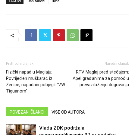
TAGOVI
Dan žalosti
Tuzla
Prethodni članak
Naredni članak
Fizički napad u Maglaju:
RTV Maglaj pred stečajem:
Povrijeđen muškarac iz
Apel građanima za pomoć u
Zenice, napadači pobjegli “VW
prevazilaženju dugovanja
Tiguanom”
POVEZANI ČLANCI
VIŠE OD AUTORA
Vlada ZDK podržala
samozapošljavanje 97 pripadnika