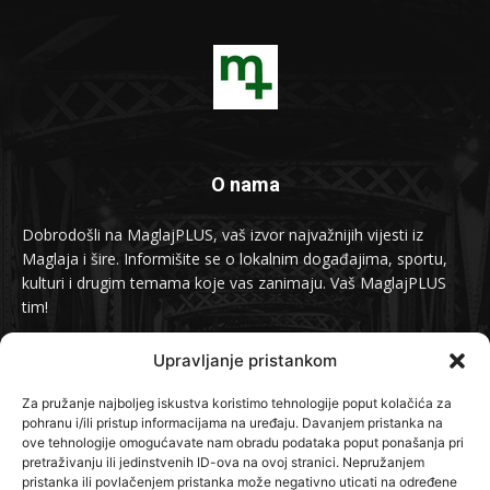
O nama
Dobrodošli na MaglajPLUS, vaš izvor najvažnijih vijesti iz
Maglaja i šire. Informišite se o lokalnim događajima, sportu,
kulturi i drugim temama koje vas zanimaju. Vaš MaglajPLUS
tim!
Kontakt:
info@maglajplus.ba
Upravljanje pristankom
Za pružanje najboljeg iskustva koristimo tehnologije poput kolačića za
pohranu i/ili pristup informacijama na uređaju. Davanjem pristanka na
Pratite nas na
ove tehnologije omogućavate nam obradu podataka poput ponašanja pri
pretraživanju ili jedinstvenih ID-ova na ovoj stranici. Nepružanjem
pristanka ili povlačenjem pristanka može negativno uticati na određene