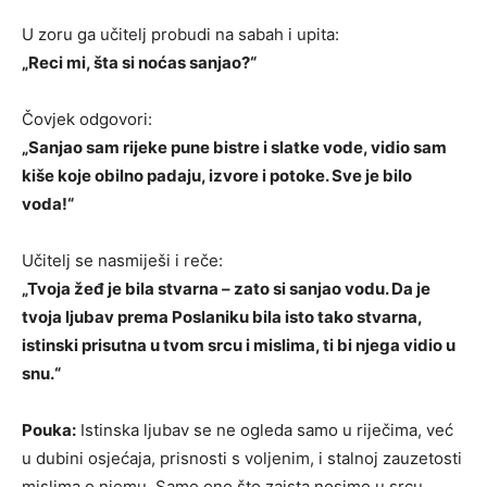
U zoru ga učitelj probudi na sabah i upita:
„Reci mi, šta si noćas sanjao?“
Čovjek odgovori:
„Sanjao sam rijeke pune bistre i slatke vode, vidio sam
kiše koje obilno padaju, izvore i potoke. Sve je bilo
voda!“
Učitelj se nasmiješi i reče:
„Tvoja žeđ je bila stvarna – zato si sanjao vodu. Da je
tvoja ljubav prema Poslaniku bila isto tako stvarna,
istinski prisutna u tvom srcu i mislima, ti bi njega vidio u
snu.“
Pouka:
Istinska ljubav se ne ogleda samo u riječima, već
u dubini osjećaja, prisnosti s voljenim, i stalnoj zauzetosti
mislima o njemu. Samo ono što zaista nosimo u srcu,