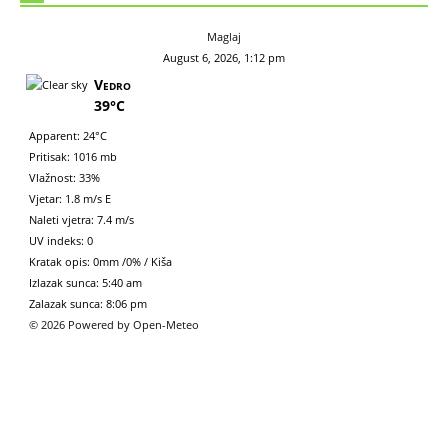
Maglaj
August 6, 2026, 1:12 pm
Vedro
39°C
Apparent: 24°C
Pritisak: 1016 mb
Vlažnost: 33%
Vjetar: 1.8 m/s E
Naleti vjetra: 7.4 m/s
UV indeks: 0
Kratak opis:
0mm
/
0%
/
Kiša
Izlazak sunca: 5:40 am
Zalazak sunca: 8:06 pm
© 2026 Powered by Open-Meteo