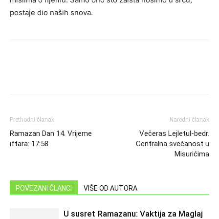
postaje dio naših snova.
Prethodni članak
Naredni članak
Ramazan Dan 14. Vrijeme
Večeras Lejletul-bedr.
iftara: 17:58
Centralna svečanost u
Misurićima
POVEZANI ČLANCI
VIŠE OD AUTORA
U susret Ramazanu: Vaktija za Maglaj