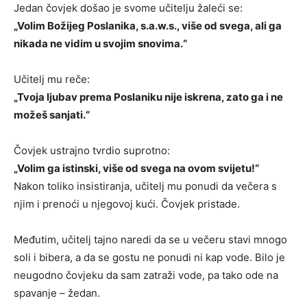
Jedan čovjek došao je svome učitelju žaleći se:
„Volim Božijeg Poslanika, s.a.w.s., više od svega, ali ga
nikada ne vidim u svojim snovima.“
Učitelj mu reče:
„Tvoja ljubav prema Poslaniku nije iskrena, zato ga i ne
možeš sanjati.“
Čovjek ustrajno tvrdio suprotno:
„Volim ga istinski, više od svega na ovom svijetu!“
Nakon toliko insistiranja, učitelj mu ponudi da večera s
njim i prenoći u njegovoj kući. Čovjek pristade.
Međutim, učitelj tajno naredi da se u večeru stavi mnogo
soli i bibera, a da se gostu ne ponudi ni kap vode. Bilo je
neugodno čovjeku da sam zatraži vode, pa tako ode na
spavanje – žedan.