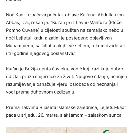
Noć Kadr označava početak objave Kur’ana. Abdullah ibn
Abbas, r. a., rekao je: “Kur’an je iz Levhi-Mahfuza (Ploče
Pomno Čuvane) u cijelosti spušten na zemaljsko nebo u
noći Lejletul-kadr, a zatim je postepeno objavljivan
Muhammedu, sallallahu alejhi ve sellem, tokom dvadeset
i tri godine njegovog poslanstva.”
Kur’an je Božija uputa čovjeku, vodič koji razlikuje dobro
od zla i pruža smjernice za život. Njegovo čitanje, učenje i
razumijevanje osnažuje vjeru, oslobađa od neznanja i
vodi prema duhovnom uzdizanju.
Prema Takvimu Rijaseta Islamske zajednice, Lejletul-kadr
pada u srijedu, 26. marta, s akšamom – zalaskom sunca.