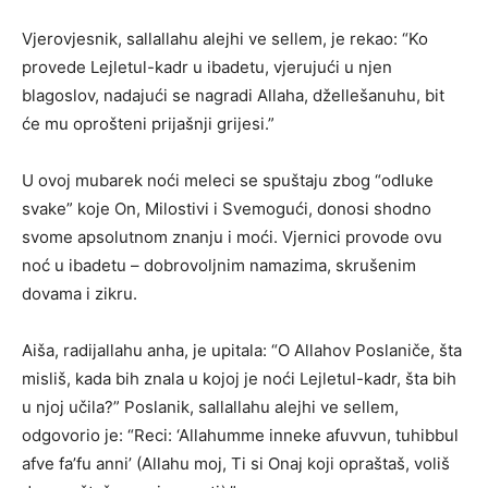
Vjerovjesnik, sallallahu alejhi ve sellem, je rekao: “Ko
provede Lejletul-kadr u ibadetu, vjerujući u njen
blagoslov, nadajući se nagradi Allaha, džellešanuhu, bit
će mu oprošteni prijašnji grijesi.”
U ovoj mubarek noći meleci se spuštaju zbog “odluke
svake” koje On, Milostivi i Svemogući, donosi shodno
svome apsolutnom znanju i moći. Vjernici provode ovu
noć u ibadetu – dobrovoljnim namazima, skrušenim
dovama i zikru.
Aiša, radijallahu anha, je upitala: “O Allahov Poslaniče, šta
misliš, kada bih znala u kojoj je noći Lejletul-kadr, šta bih
u njoj učila?” Poslanik, sallallahu alejhi ve sellem,
odgovorio je: “Reci: ‘Allahumme inneke afuvvun, tuhibbul
afve fa’fu anni’ (Allahu moj, Ti si Onaj koji opraštaš, voliš