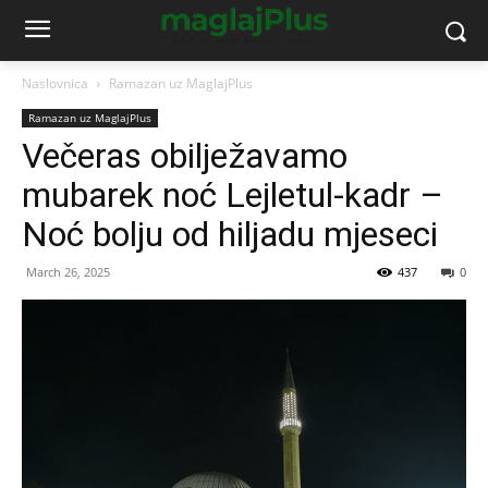
Naslovnica
Ramazan uz MaglajPlus
Ramazan uz MaglajPlus
Večeras obilježavamo
mubarek noć Lejletul-kadr –
Noć bolju od hiljadu mjeseci
March 26, 2025
437
0