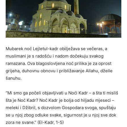
Mubarek noć Lejletul-kadr obilježava se večeras, a
muslimani je s radošću i nadom dočekuju svakog
ramazana. Ova blagoslovljena noć prilika je za oprost
grijeha, duhovnu obnovu i približavanje Allahu, dželle
šanuhu.
“Mi smo ga počeli objavljivati u Noći Kadr – a šta ti misliš
šta je Noć Kadr? Noć Kadr je bolja od hiljadu mjeseci –
meleki i Džibril, s dozvolom Gospodara svoga, spuštaju
se u njoj zbog odluke svake, sigurnost je u njoj sve dok
zora ne svane.” (El-Kadr, 1-5)