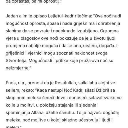
da opraštaš, pa mi oprosti).”
Jedan alim je opisao Lejletul-kadr riječima: “Ova noć nudi
mogućnost oprosta, spasa i nade griješnima i ohrabrenja
slabima da se povrate i nadoknade izgubljeno. Ogromna
vjera u blagoslov ove noći pokazuje da je u životu ljudi
promjena nabolje moguća i da se ona, uistinu, događa. I
griješnici i vjernici mogu spoznati naklonost svoga
Stvoritelja. Mogućnosti i prilike koje pruža ova noć su
neizmjerne.”
Enes, r. a., prenosi da je Resulullah, sallallahu alejhi ve
sellem, rekao: “Kada nastupi Noć Kadr, silazi Džibril sa
skupinom meleka čineći dove i donoseći salavat svakome
ko je u molitvi, u položaju stajanja ili sjedenja i
spominjanja Allaha, dželle šanuhu. To je najveći događaj
meleka, noć molitve u kojoj skladno učestvuju i ljudi i
meleci.”