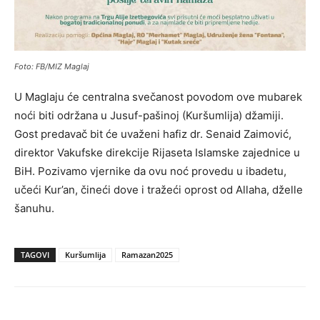
Foto: FB/MIZ Maglaj
U Maglaju će centralna svečanost povodom ove mubarek
noći biti održana u Jusuf-pašinoj (Kuršumlija) džamiji.
Gost predavač bit će uvaženi hafiz dr. Senaid Zaimović,
direktor Vakufske direkcije Rijaseta Islamske zajednice u
BiH. Pozivamo vjernike da ovu noć provedu u ibadetu,
učeći Kur’an, čineći dove i tražeći oprost od Allaha, dželle
šanuhu.
TAGOVI
Kuršumlija
Ramazan2025