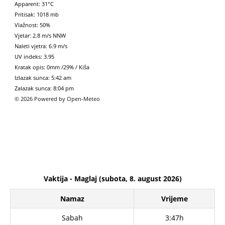
Apparent: 31°C
Pritisak: 1018 mb
Vlažnost: 50%
Vjetar: 2.8 m/s NNW
Naleti vjetra: 6.9 m/s
UV indeks: 3.95
Kratak opis:
0mm
/
29%
/
Kiša
Izlazak sunca: 5:42 am
Zalazak sunca: 8:04 pm
© 2026 Powered by Open-Meteo
Vaktija - Maglaj (subota, 8. august 2026)
Namaz
Vrijeme
Sabah
3:47h