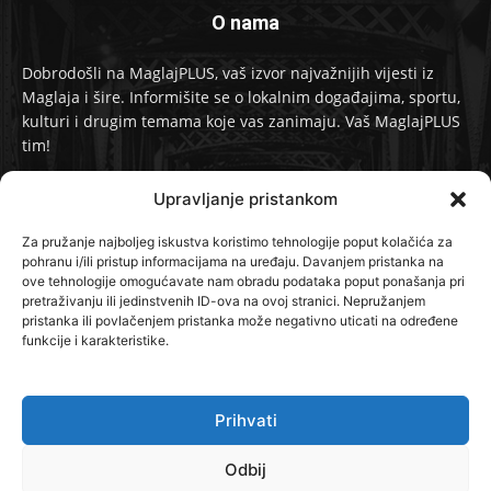
O nama
Dobrodošli na MaglajPLUS, vaš izvor najvažnijih vijesti iz
Maglaja i šire. Informišite se o lokalnim događajima, sportu,
kulturi i drugim temama koje vas zanimaju. Vaš MaglajPLUS
tim!
Kontakt:
info@maglajplus.ba
Upravljanje pristankom
Za pružanje najboljeg iskustva koristimo tehnologije poput kolačića za
pohranu i/ili pristup informacijama na uređaju. Davanjem pristanka na
Pratite nas na
ove tehnologije omogućavate nam obradu podataka poput ponašanja pri
pretraživanju ili jedinstvenih ID-ova na ovoj stranici. Nepružanjem
pristanka ili povlačenjem pristanka može negativno uticati na određene
funkcije i karakteristike.
Prihvati
© 2024 MaglajPLUS. Sva prava zadržana.
Odbij