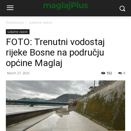
Naslovnica
Lokalne vijesti
Lokalne vijesti
FOTO: Trenutni vodostaj
rijeke Bosne na području
općine Maglaj
March 27, 2025
552
0