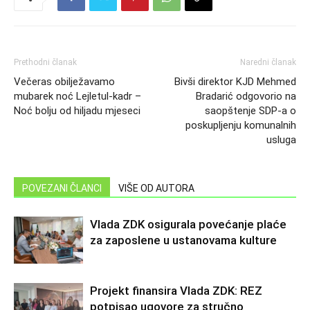
Prethodni članak
Naredni članak
Večeras obilježavamo
Bivši direktor KJD Mehmed
mubarek noć Lejletul-kadr –
Bradarić odgovorio na
Noć bolju od hiljadu mjeseci
saopštenje SDP-a o
poskupljenju komunalnih
usluga
POVEZANI ČLANCI
VIŠE OD AUTORA
Vlada ZDK osigurala povećanje plaće
za zaposlene u ustanovama kulture
Projekt finansira Vlada ZDK: REZ
potpisao ugovore za stručno