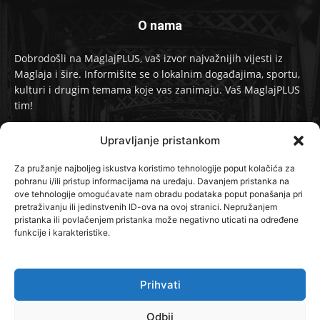
O nama
Dobrodošli na MaglajPLUS, vaš izvor najvažnijih vijesti iz
Maglaja i šire. Informišite se o lokalnim događajima, sportu,
kulturi i drugim temama koje vas zanimaju. Vaš MaglajPLUS
tim!
Kontakt:
info@maglajplus.ba
Upravljanje pristankom
Za pružanje najboljeg iskustva koristimo tehnologije poput kolačića za
pohranu i/ili pristup informacijama na uređaju. Davanjem pristanka na
Pratite nas na
ove tehnologije omogućavate nam obradu podataka poput ponašanja pri
pretraživanju ili jedinstvenih ID-ova na ovoj stranici. Nepružanjem
pristanka ili povlačenjem pristanka može negativno uticati na određene
funkcije i karakteristike.
Prihvati
© 2024 MaglajPLUS. Sva prava zadržana.
Odbij