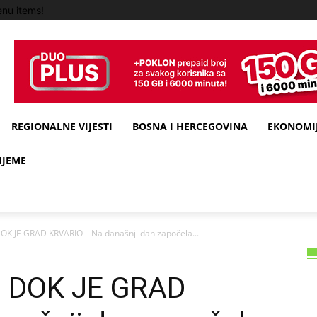
nu items!
REGIONALNE VIJESTI
BOSNA I HERCEGOVINA
EKONOMIJ
IJEME
DOK JE GRAD KRVARIO – Na današnji dan započela...
O DOK JE GRAD