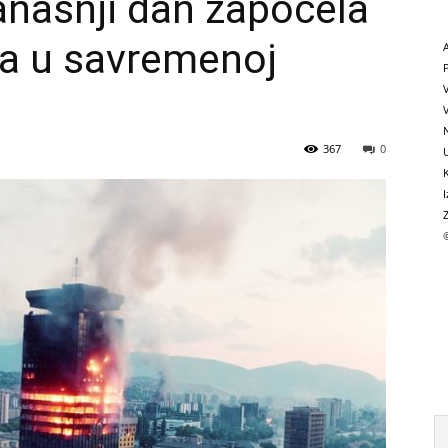
našnji dan započela
da u savremenoj
V
N
367
0