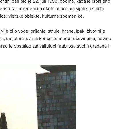
rdni dan bio je 22. juli 1993. godine, kada je ispaljeno
peristi raspoređeni na okolnim brdima sijali su smrt i
nice, vjerske objekte, kulturne spomenike.
je bilo vode, grijanja, struje, hrane. Ipak, život nije
a, umjetnici svirali koncerte među ruševinama, novine
ad je opstajao zahvaljujući hrabrosti svojih građana i