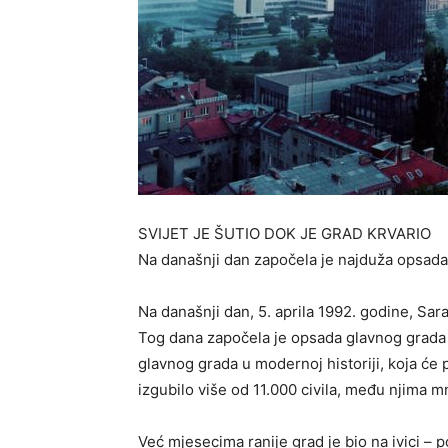
SVIJET JE ŠUTIO DOK JE GRAD KRVARIO
Na današnji dan započela je najduža opsada 
Na današnji dan, 5. aprila 1992. godine, Sara
Tog dana započela je opsada glavnog grada
glavnog grada u modernoj historiji, koja će 
izgubilo više od 11.000 civila, među njima mn
Već mjesecima ranije grad je bio na ivici – po