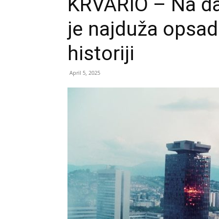
KRVARIO – Na da
je najduža opsa
historiji
April 5, 2025