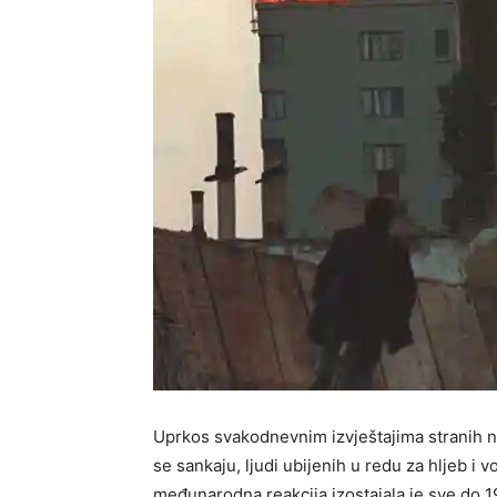
Uprkos svakodnevnim izvještajima stranih 
se sankaju, ljudi ubijenih u redu za hljeb i
međunarodna reakcija izostajala je sve do 