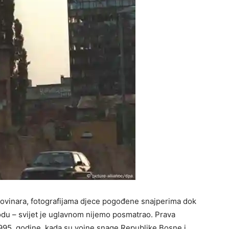
novinara, fotografijama djece pogođene snajperima dok
 vodu – svijet je uglavnom nijemo posmatrao. Prava
1995. godine, kada su vojne snage Republike Bosne i