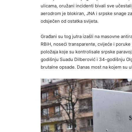
ulicama, oružani incidenti bivali sve učestalij
aerodrom je blokiran, JNA i srpske snage zau
odsječen od ostatka svijeta.
Građani su tog jutra izašli na masovne anti
RBiH, noseći transparente, cvijeće i poruke 
položaja koje su kontrolisale srpske paravojn
godišnju Suadu Dilberović i 34-godišnju Ol
brutalne opsade. Danas most na kojem su ub