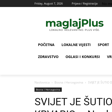
No me
Friday, August 7, 2026
Prijava / Registracija
POČETNA
LOKALNE VIJESTI
SPORT
ZDRAVSTVO
OGLASI I KONKURSI
VR
Naslovnica
Bosna i Hercegovina
SVIJET JE ŠUTIO 
Bosna i Hercegovina
SVIJET JE ŠUTI