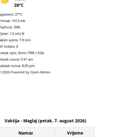
28°C
Apparent: 27°C
Pritisak: 1013 mb
Vlažnost: 39%
jetar: 1.5 m/s N
aleti vjetra: 7.9 m/s
UV indeks: 0
Kratak opis:
0mm
/
78%
/
Kiša
Izlazak sunca: 5:41 am
Zalazak sunca: 8:05 pm
© 2026 Powered by Open-Meteo
Vaktija - Maglaj (petak, 7. august 2026)
Namaz
Vrijeme