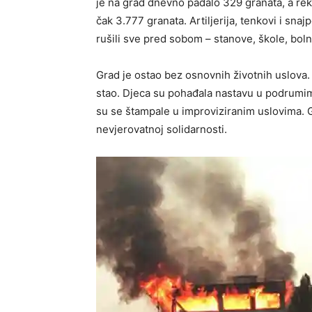
je na grad dnevno padalo 329 granata, a reko
čak 3.777 granata. Artiljerija, tenkovi i snaj
rušili sve pred sobom – stanove, škole, bol
Grad je ostao bez osnovnih životnih uslova. Ni
stao. Djeca su pohađala nastavu u podrumim
su se štampale u improviziranim uslovima. Gr
nevjerovatnoj solidarnosti.