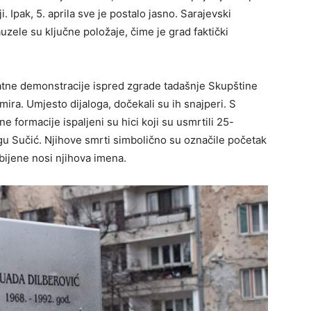
i. Ipak, 5. aprila sve je postalo jasno. Sarajevski
zele su ključne položaje, čime je grad faktički
ratne demonstracije ispred zgrade tadašnje Skupštine
mira. Umjesto dijaloga, dočekali su ih snajperi. S
e formacije ispaljeni su hici koji su usmrtili 25-
gu Sučić. Njihove smrti simbolično su označile početak
ijene nosi njihova imena.