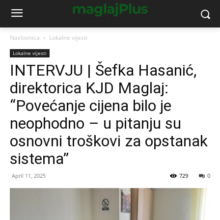
Naslovnica
Lokalne vijesti
Lokalne vijesti
INTERVJU | Šefka Hasanić,
direktorica KJD Maglaj:
“Povećanje cijena bilo je
neophodno – u pitanju su
osnovni troškovi za opstanak
sistema”
April 11, 2025
729
0