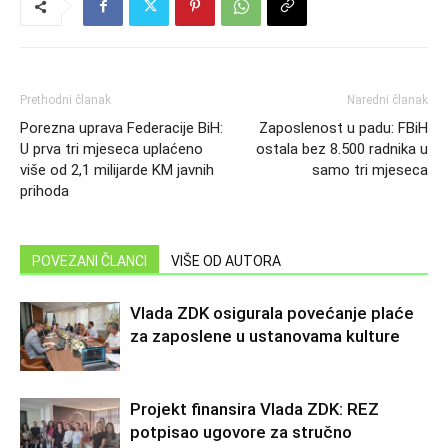
Prethodni članak
Naredni članak
Porezna uprava Federacije BiH:
Zaposlenost u padu: FBiH
U prva tri mjeseca uplaćeno
ostala bez 8.500 radnika u
više od 2,1 milijarde KM javnih
samo tri mjeseca
prihoda
POVEZANI ČLANCI
VIŠE OD AUTORA
Vlada ZDK osigurala povećanje plaće
za zaposlene u ustanovama kulture
Projekt finansira Vlada ZDK: REZ
potpisao ugovore za stručno