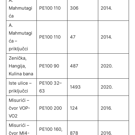
A.
Mahmutagi
PE100 110
306
2014.
ća
A.
Mahmutagi
PE100 110
47
2014.
ća –
priključci
Zenička,
Hangija,
PE100 90
487
2020.
Kulina bana
Iste ulice –
PE100 32–
1493
2020.
priključci
63
Misurići –
čvor VOP-
PE100 200
124
2016.
VO2
Misurići –
PE100 160,
čvor MI4-
878
2016.