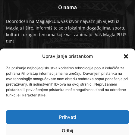
O nama
Dobrodošli na MaglajPLUS, vaš izvor najvažnijih vijesti iz
Maglaja i šire. Informišite se o lokalnim događajima, sportu,
kulturi i drugim temama koje vas zanimaju. Vaš MaglajPLUS
tim!
Kontakt:
info@maglajplus.ba
Upravljanje pristankom
Za pružanje najboljeg iskustva koristimo tehnologije poput kolačića za
pohranu i/ili pristup informacijama na uređaju. Davanjem pristanka na
Pratite nas na
ove tehnologije omogućavate nam obradu podataka poput ponašanja pri
pretraživanju ili jedinstvenih ID-ova na ovoj stranici. Nepružanjem
pristanka ili povlačenjem pristanka može negativno uticati na određene
funkcije i karakteristike.
Prihvati
© 2024 MaglajPLUS. Sva prava zadržana.
Odbij