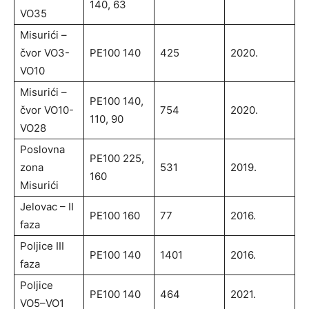
140, 63
VO35
Misurići –
čvor VO3-
PE100 140
425
2020.
VO10
Misurići –
PE100 140,
čvor VO10-
754
2020.
110, 90
VO28
Poslovna
PE100 225,
zona
531
2019.
160
Misurići
Jelovac – II
PE100 160
77
2016.
faza
Poljice III
PE100 140
1401
2016.
faza
Poljice
PE100 140
464
2021.
VO5–VO1