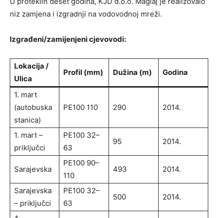
U proteklih deset godina, KJD d.o.o. Maglaj je realizovalo
niz zamjena i izgradnji na vodovodnoj mreži.
Izgrađeni/zamijenjeni cjevovodi:
Lokacija /
Profil (mm)
Dužina (m)
Godina
Ulica
1. mart
(autobuska
PE100 110
290
2014.
stanica)
1. mart –
PE100 32–
95
2014.
priključci
63
PE100 90–
Sarajevska
493
2014.
110
Sarajevska
PE100 32–
500
2014.
– priključci
63