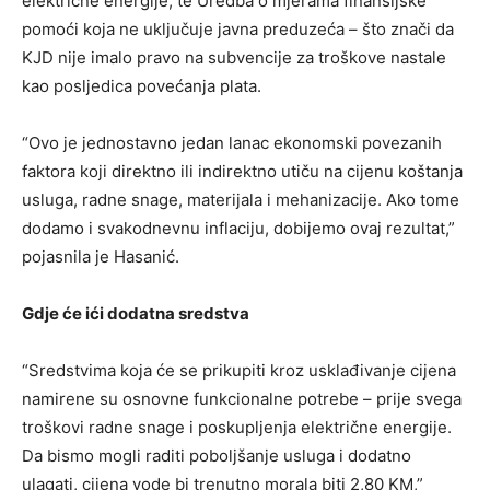
električne energije; te Uredba o mjerama finansijske
pomoći koja ne uključuje javna preduzeća – što znači da
KJD nije imalo pravo na subvencije za troškove nastale
kao posljedica povećanja plata.
“Ovo je jednostavno jedan lanac ekonomski povezanih
faktora koji direktno ili indirektno utiču na cijenu koštanja
usluga, radne snage, materijala i mehanizacije. Ako tome
dodamo i svakodnevnu inflaciju, dobijemo ovaj rezultat,”
pojasnila je Hasanić.
Gdje će ići dodatna sredstva
“Sredstvima koja će se prikupiti kroz usklađivanje cijena
namirene su osnovne funkcionalne potrebe – prije svega
troškovi radne snage i poskupljenja električne energije.
Da bismo mogli raditi poboljšanje usluga i dodatno
ulagati, cijena vode bi trenutno morala biti 2,80 KM,”