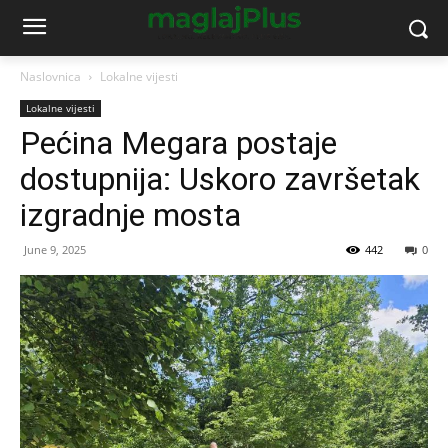
Naslovnica
Lokalne vijesti
Lokalne vijesti
Pećina Megara postaje
dostupnija: Uskoro završetak
izgradnje mosta
June 9, 2025
442
0