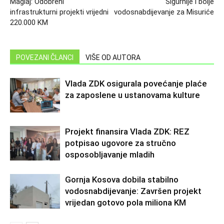
Maglaj: Odobreni
Sigurnije i bolje
infrastrukturni projekti vrijedni
vodosnabdijevanje za Misuriće
220.000 KM
POVEZANI ČLANCI
VIŠE OD AUTORA
Vlada ZDK osigurala povećanje plaće
za zaposlene u ustanovama kulture
Projekt finansira Vlada ZDK: REZ
potpisao ugovore za stručno
osposobljavanje mladih
Gornja Kosova dobila stabilno
vodosnabdijevanje: Završen projekt
vrijedan gotovo pola miliona KM