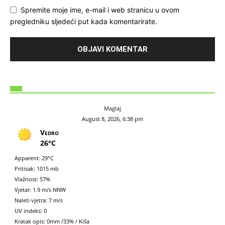
Spremite moje ime, e-mail i web stranicu u ovom
pregledniku sljedeći put kada komentarirate.
Maglaj
August 8, 2026, 6:38 pm
Vedro
26°C
Apparent: 29°C
Pritisak: 1015 mb
Vlažnost: 57%
Vjetar: 1.9 m/s NNW
Naleti vjetra: 7 m/s
UV indeks: 0
Kratak opis:
0mm
/
33%
/
Kiša