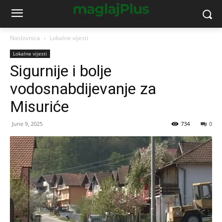
Naslovnica
Lokalne vijesti
Lokalne vijesti
Sigurnije i bolje
vodosnabdijevanje za
Misuriće
June 9, 2025
734
0