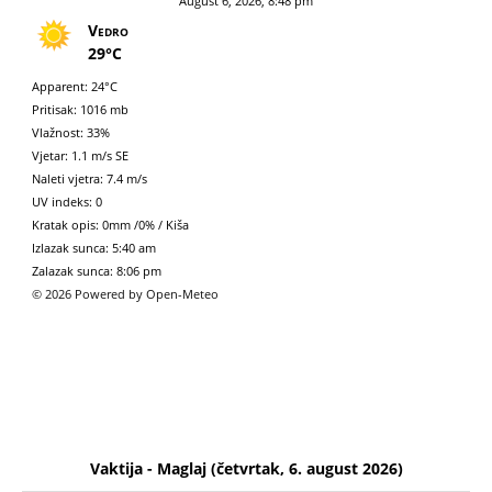
August 6, 2026, 8:48 pm
Vedro
29°C
Apparent: 24°C
Pritisak: 1016 mb
Vlažnost: 33%
Vjetar: 1.1 m/s SE
Naleti vjetra: 7.4 m/s
UV indeks: 0
Kratak opis:
0mm
/
0%
/
Kiša
Izlazak sunca: 5:40 am
Zalazak sunca: 8:06 pm
© 2026 Powered by Open-Meteo
Vaktija - Maglaj (četvrtak, 6. august 2026)