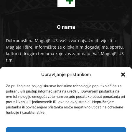
O nama
Dobrodošli na MaglajPLUS, vaš izvor najvažnijih vijesti iz
Maglaja i šire. Informišite se o lokalnim događajima, sportu,
kulturi i drugim temama koje vas zanimaju. Vaš MaglajPLUS
tim!
Kontakt:
info@maglajplus.ba
Upravljanje pristankom
Za pružanje najboljeg iskustva koristimo tehnologije poput kolačića za
pohranu i/ili pristup informacijama na uređaju. Davanjem pristanka na
Pratite nas na
ove tehnologije omogućavate nam obradu podataka poput ponašanja pri
pretraživanju ili jedinstvenih ID-ova na ovoj stranici. Nepružanjem
pristanka ili povlačenjem pristanka može negativno uticati na određene
funkcije i karakteristike.