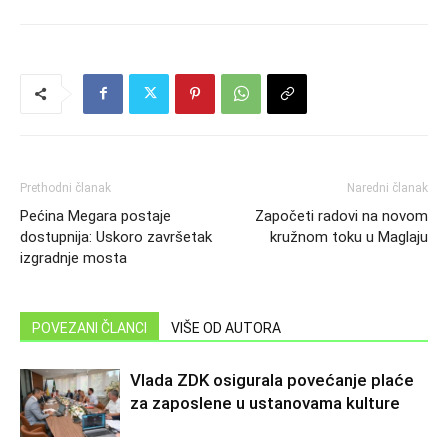
Prethodni članak
Naredni članak
Pećina Megara postaje
Započeti radovi na novom
dostupnija: Uskoro završetak
kružnom toku u Maglaju
izgradnje mosta
POVEZANI ČLANCI
VIŠE OD AUTORA
Vlada ZDK osigurala povećanje plaće
za zaposlene u ustanovama kulture