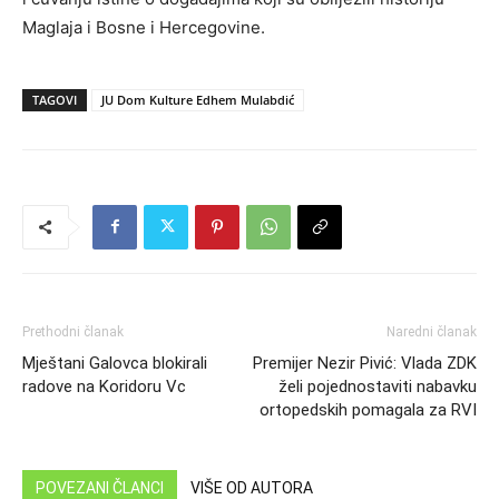
Maglaja i Bosne i Hercegovine.
TAGOVI
JU Dom Kulture Edhem Mulabdić
Prethodni članak
Naredni članak
Mještani Galovca blokirali
Premijer Nezir Pivić: Vlada ZDK
radove na Koridoru Vc
želi pojednostaviti nabavku
ortopedskih pomagala za RVI
POVEZANI ČLANCI
VIŠE OD AUTORA