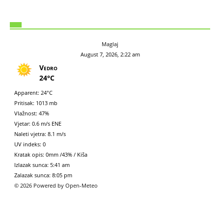
Maglaj
August 7, 2026, 2:22 am
Vedro
24°C
Apparent: 24°C
Pritisak: 1013 mb
Vlažnost: 47%
Vjetar: 0.6 m/s ENE
Naleti vjetra: 8.1 m/s
UV indeks: 0
Kratak opis:
0mm
/
43%
/
Kiša
Izlazak sunca: 5:41 am
Zalazak sunca: 8:05 pm
© 2026 Powered by Open-Meteo