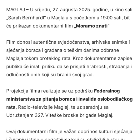
MAGLAJ – U srijedu, 27. augusta 2025. godine, u kino sali
„Sarah Bernhardt“ u Maglaju s početkom u 19:00 sati, bit
će prikazan dokumentarni film
„Moramo znati“
.
Film donosi autentična svjedočanstva, arhivske snimke i
sjećanja boraca i građana o teškim danima odbrane
Maglaja tokom proteklog rata. Kroz dokumentarne zapise
publika će imati priliku da se prisjeti hrabrosti, stradanja i
odlučnosti onih koji su branili svoj grad.
Projekcija filma realizuje se uz podršku
Federalnog
ministarstva za pitanja boraca i invalida oslobodilačkog
rata
, Radio-televizije Maglaj, te uz saradnju sa
Udruženjem 327. Viteške brdske brigade Maglaj.
Ovaj dokumentarni film je važan doprinos kulturi sjećanja
i čuvanju istine o događajima koji su obilježili historiju