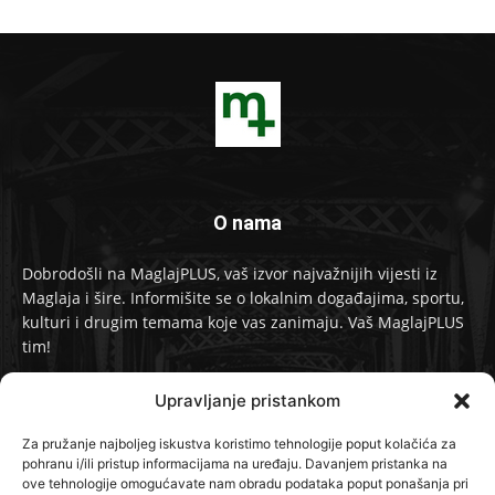
O nama
Dobrodošli na MaglajPLUS, vaš izvor najvažnijih vijesti iz
Maglaja i šire. Informišite se o lokalnim događajima, sportu,
kulturi i drugim temama koje vas zanimaju. Vaš MaglajPLUS
tim!
Kontakt:
info@maglajplus.ba
Upravljanje pristankom
Za pružanje najboljeg iskustva koristimo tehnologije poput kolačića za
pohranu i/ili pristup informacijama na uređaju. Davanjem pristanka na
Pratite nas na
ove tehnologije omogućavate nam obradu podataka poput ponašanja pri