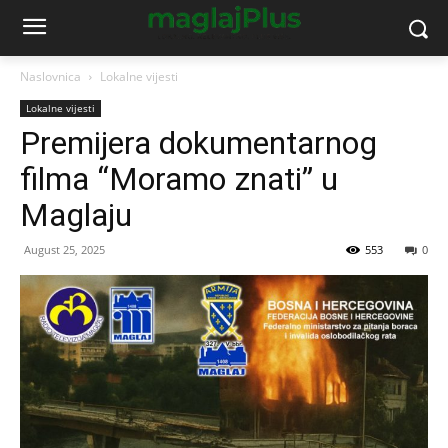
Naslovnica
Lokalne vijesti
Lokalne vijesti
Premijera dokumentarnog
filma “Moramo znati” u
Maglaju
August 25, 2025
553
0