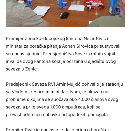
Premijer Zeničko-dobojskog kantona Nezir Pivić i
ministar za boračka pitanja Adnan Sirovica prisustvovali
su danas sjednici Predsjedništva Saveza ratnih vojnih
invalida ovog kantona koja je održana u sjedištu ovog
saveza u Zenici.
Predsjednik Saveza RVI Amir Mujkić pohvalio je saradnju
sa Vladom i resornim ministarstvom, te ukazao na
probleme s kojima se suočava oko 4.000 članova ovog
saveza, a prije svega 1.000 amputiraca, koji se
prevashodno tiču nabavke ortopedskih pomagala.
Premijer Pivić je naglasio je da je briga o boračkoj