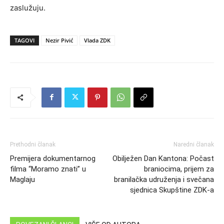
zaslužuju.
TAGOVI
Nezir Pivić
Vlada ZDK
Prethodni članak
Naredni članak
Premijera dokumentarnog
Obilježen Dan Kantona: Počast
filma “Moramo znati” u
braniocima, prijem za
Maglaju
branilačka udruženja i svečana
sjednica Skupštine ZDK-a