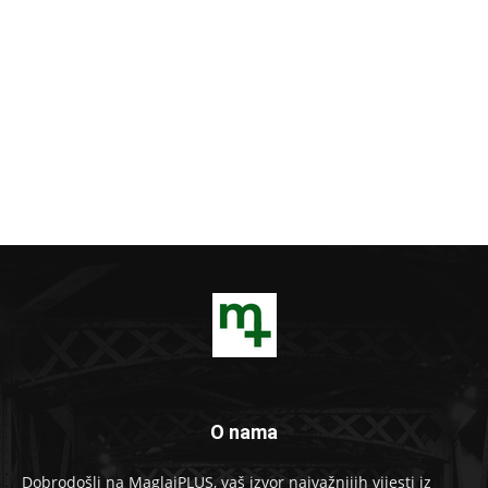
O nama
Dobrodošli na MaglajPLUS, vaš izvor najvažnijih vijesti iz