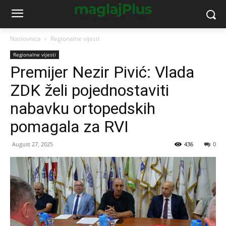
Naslovnica
Regionalne vijesti
Regionalne vijesti
Premijer Nezir Pivić: Vlada
ZDK želi pojednostaviti
nabavku ortopedskih
pomagala za RVI
August 27, 2025
436
0