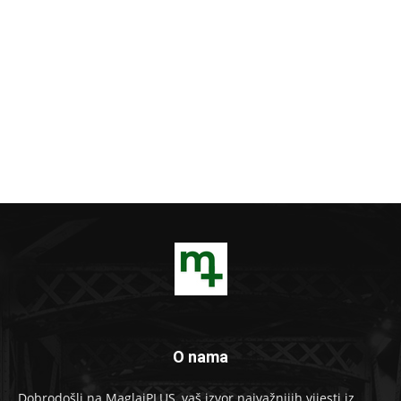
O nama
Dobrodošli na MaglajPLUS, vaš izvor najvažnijih vijesti iz