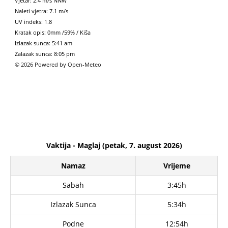
Vjetar: 2.4 m/s NNW
Naleti vjetra: 7.1 m/s
UV indeks: 1.8
Kratak opis:
0mm
/
59%
/
Kiša
Izlazak sunca: 5:41 am
Zalazak sunca: 8:05 pm
© 2026 Powered by Open-Meteo
Vaktija - Maglaj (petak, 7. august 2026)
Namaz
Vrijeme
Sabah
3:45h
Izlazak Sunca
5:34h
Podne
12:54h