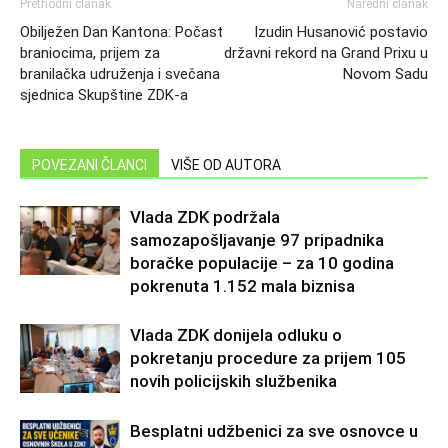
Prethodni članak
Naredni članak
Obilježen Dan Kantona: Počast
Izudin Husanović postavio
braniocima, prijem za
državni rekord na Grand Prixu u
branilačka udruženja i svečana
Novom Sadu
sjednica Skupštine ZDK-a
POVEZANI ČLANCI
VIŠE OD AUTORA
Vlada ZDK podržala
samozapošljavanje 97 pripadnika
boračke populacije – za 10 godina
pokrenuta 1.152 mala biznisa
Vlada ZDK donijela odluku o
pokretanju procedure za prijem 105
novih policijskih službenika
Besplatni udžbenici za sve osnovce u