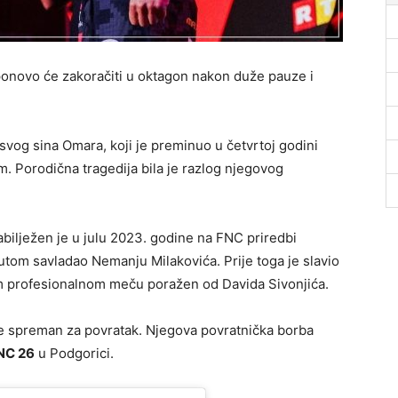
onovo će zakoračiti u oktagon nakon duže pauze i
vog sina Omara, koji je preminuo u četvrtoj godini
. Porodična tragedija bila je razlog njegovog
bilježen je u julu 2023. godine na FNC priredbi
autom savladao Nemanju Milakovića. Prije toga je slavio
om profesionalnom meču poražen od Davida Sivonjića.
e spreman za povratak. Njegova povratnička borba
NC 26
u Podgorici.