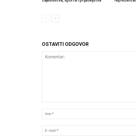
zajedništva, sporta i prijateljstva
reprezentac
OSTAVITI ODGOVOR