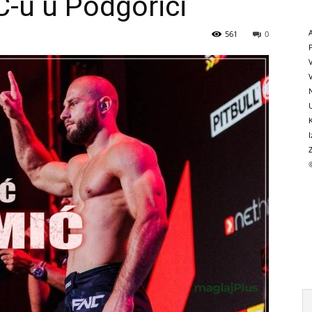
-u u Podgorici
561
0
V
N