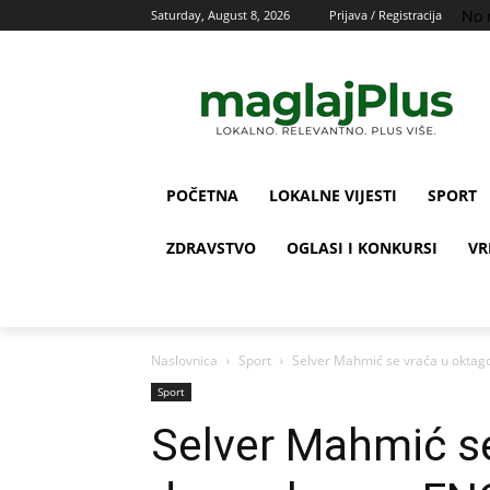
No 
Saturday, August 8, 2026
Prijava / Registracija
POČETNA
LOKALNE VIJESTI
SPORT
ZDRAVSTVO
OGLASI I KONKURSI
VR
Naslovnica
Sport
Selver Mahmić se vraća u oktag
Sport
Selver Mahmić se