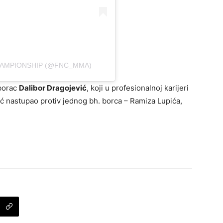
HAMPIONSHIP (@FNC_MMA)
 borac
Dalibor Dragojević
, koji u profesionalnoj karijeri
eć nastupao protiv jednog bh. borca – Ramiza Lupića,