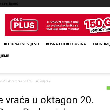
menu items!
REGIONALNE VIJESTI
BOSNA I HERCEGOVINA
EKONOMIJ
IJEME
on 20. decembra na FNC-u u Podgorici
 vraća u oktagon 20.