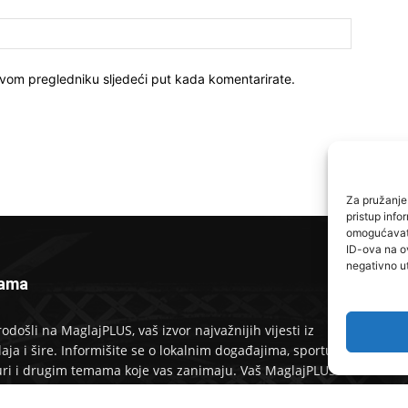
ovom pregledniku sljedeći put kada komentarirate.
Za pružanje 
pristup inf
omogućavate
ID-ova na o
negativno ut
ama
P
odošli na MaglajPLUS, vaš izvor najvažnijih vijesti iz
aja i šire. Informišite se o lokalnim događajima, sportu,
uri i drugim temama koje vas zanimaju. Vaš MaglajPLUS