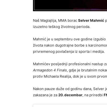
Naš Maglajlija, MMA borac
Selver Mahmić
p
izuzetno teškog životnog perioda.
Mahmić je u septembru ove godine izgubio s
života nakon dugotrajne borbe s karcinomom
privremenog povlačenja iz sporta i medija.
Mahmićev posljednji profesionalni nastup za
Armagedon 4 Finals
, gdje je brutalnim nok
protiv Michaela Realija, dok je u svom prv
Nakon pauze duže od godinu dana, Selver j
zakazana je za
20. decembar
, na priredbi
F