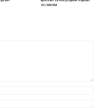
iju BiH
aplicirali i za novi projekat vrijedan
161.000 KM