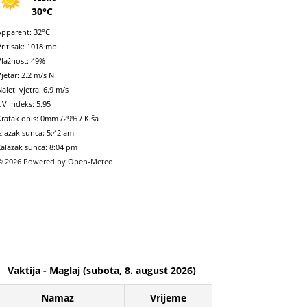
30°C
Apparent: 32°C
Pritisak: 1018 mb
Vlažnost: 49%
jetar: 2.2 m/s N
aleti vjetra: 6.9 m/s
UV indeks: 5.95
Kratak opis:
0mm
/
29%
/
Kiša
Izlazak sunca: 5:42 am
Zalazak sunca: 8:04 pm
© 2026 Powered by Open-Meteo
Vaktija - Maglaj (subota, 8. august 2026)
Namaz
Vrijeme