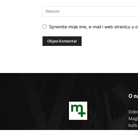
Spremite moje ime, e-mail i web stranicu u 
O n
Dobr
Magl
kult
tim!