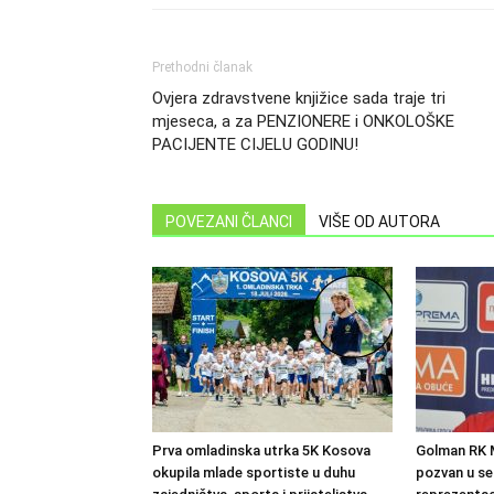
Prethodni članak
Ovjera zdravstvene knjižice sada traje tri
mjeseca, a za PENZIONERE i ONKOLOŠKE
PACIJENTE CIJELU GODINU!
POVEZANI ČLANCI
VIŠE OD AUTORA
Prva omladinska utrka 5K Kosova
Golman RK 
okupila mlade sportiste u duhu
pozvan u s