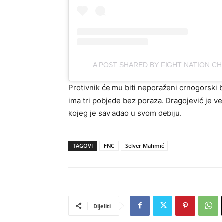
A POST SHARED BY FIGHT NATION C
Protivnik će mu biti neporaženi crnogorski
ima tri pobjede bez poraza. Dragojević je v
kojeg je savladao u svom debiju.
TAGOVI
FNC
Selver Mahmić
Dijeliti