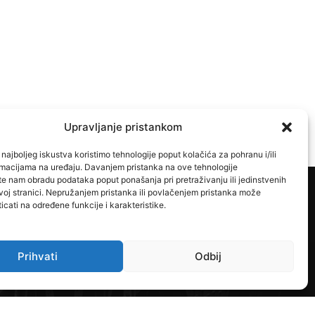
Upravljanje pristankom
najboljeg iskustva koristimo tehnologije poput kolačića za pohranu i/ili
ormacijama na uređaju. Davanjem pristanka na ove tehnologije
 nam obradu podataka poput ponašanja pri pretraživanju ili jedinstvenih
voj stranici. Nepružanjem pristanka ili povlačenjem pristanka može
icati na određene funkcije i karakteristike.
ratite nas na
Prihvati
Odbij