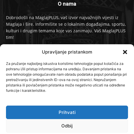
O nama
Dobrodošli na MaglajPLUS, vaš izvor najvažnijih vijesti iz
Maglaja i šire. Informišite se o lokalnim događajima, sportu,
kulturi i drugim temama koje vas zanimaju. Vaš MaglajPLUS
tim!
Kontakt:
info@maglajplus.ba
Upravljanje pristankom
Za pružanje najboljeg iskustva koristimo tehnologije poput kolačića za
pohranu i/ili pristup informacijama na uređaju. Davanjem pristanka na
Pratite nas na
ove tehnologije omogućavate nam obradu podataka poput ponašanja pri
pretraživanju ili jedinstvenih ID-ova na ovoj stranici. Nepružanjem
pristanka ili povlačenjem pristanka može negativno uticati na određene
funkcije i karakteristike.
Prihvati
© 2024 MaglajPLUS. Sva prava zadržana.
Odbij
Kontakt
O Nama
Politika privatnosti