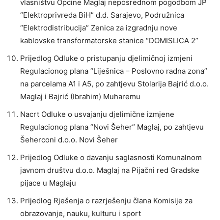
vlasništvu Općine Maglaj neposrednom pogodbom JP
“Elektroprivreda BiH” d.d. Sarajevo, Podružnica
“Elektrodistribucija” Zenica za izgradnju nove
kablovske transformatorske stanice “DOMISLICA 2”
Prijedlog Odluke o pristupanju djelimičnoj izmjeni
Regulacionog plana “Liješnica – Poslovno radna zona”
na parcelama A1 i A5, po zahtjevu Stolarija Bajrić d.o.o.
Maglaj i Bajrić (Ibrahim) Muharemu
Nacrt Odluke o usvajanju djelimične izmjene
Regulacionog plana “Novi Šeher” Maglaj, po zahtjevu
Šeherconi d.o.o. Novi Šeher
Prijedlog Odluke o davanju saglasnosti Komunalnom
javnom društvu d.o.o. Maglaj na Pijačni red Gradske
pijace u Maglaju
Prijedlog Rješenja o razrješenju člana Komisije za
obrazovanje, nauku, kulturu i sport