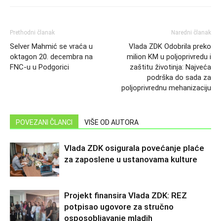
Prethodni članak
Naredni članak
Selver Mahmić se vraća u
Vlada ZDK Odobrila preko
oktagon 20. decembra na
milion KM u poljoprivredu i
FNC-u u Podgorici
zaštitu životinja: Najveća
podrška do sada za
poljoprivrednu mehanizaciju
POVEZANI ČLANCI
VIŠE OD AUTORA
Vlada ZDK osigurala povećanje plaće
za zaposlene u ustanovama kulture
Projekt finansira Vlada ZDK: REZ
potpisao ugovore za stručno
osposobljavanje mladih